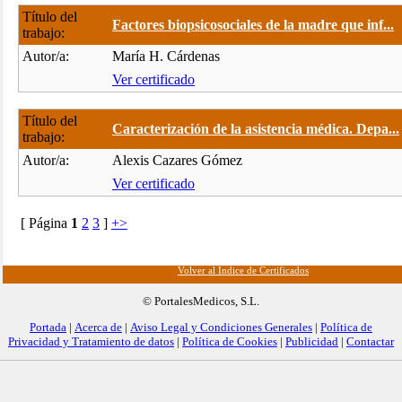
Título del
Factores biopsicosociales de la madre que inf...
trabajo:
Autor/a:
María H. Cárdenas
Ver certificado
Título del
Caracterización de la asistencia médica. Depa...
trabajo:
Autor/a:
Alexis Cazares Gómez
Ver certificado
[ Página
1
2
3
]
+>
Volver al Índice de Certificados
© PortalesMedicos, S.L.
Portada
|
Acerca de
|
Aviso Legal y Condiciones Generales
|
Política de
Privacidad y Tratamiento de datos
|
Política de Cookies
|
Publicidad
|
Contactar