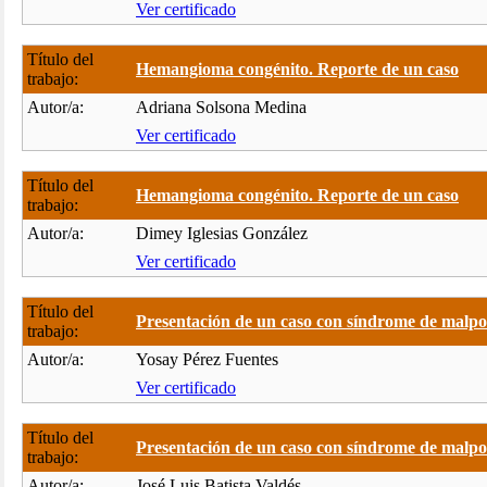
Ver certificado
Título del
Hemangioma congénito. Reporte de un caso
trabajo:
Autor/a:
Adriana Solsona Medina
Ver certificado
Título del
Hemangioma congénito. Reporte de un caso
trabajo:
Autor/a:
Dimey Iglesias González
Ver certificado
Título del
Presentación de un caso con síndrome de malpo.
trabajo:
Autor/a:
Yosay Pérez Fuentes
Ver certificado
Título del
Presentación de un caso con síndrome de malpo.
trabajo:
Autor/a:
José Luis Batista Valdés