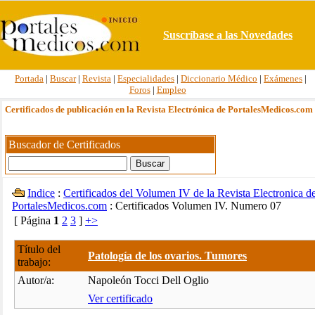
Suscríbase a las Novedades
Portada
|
Buscar
|
Revista
|
Especialidades
|
Diccionario Médico
|
Exámenes
|
Foros
|
Empleo
Certificados de publicación en la Revista Electrónica de PortalesMedicos.com
Buscador de Certificados
Indice
:
Certificados del Volumen IV de la Revista Electronica d
PortalesMedicos.com
: Certificados Volumen IV. Numero 07
[ Página
1
2
3
]
+>
Título del
Patología de los ovarios. Tumores
trabajo:
Autor/a:
Napoleón Tocci Dell Oglio
Ver certificado