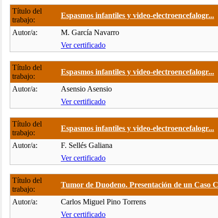
Título del
Espasmos infantiles y video-electroencefalogr...
trabajo:
Autor/a:
M. García Navarro
Ver certificado
Título del
Espasmos infantiles y video-electroencefalogr...
trabajo:
Autor/a:
Asensio Asensio
Ver certificado
Título del
Espasmos infantiles y video-electroencefalogr...
trabajo:
Autor/a:
F. Sellés Galiana
Ver certificado
Título del
Tumor de Duodeno. Presentación de un Caso Clí
trabajo:
Autor/a:
Carlos Miguel Pino Torrens
Ver certificado