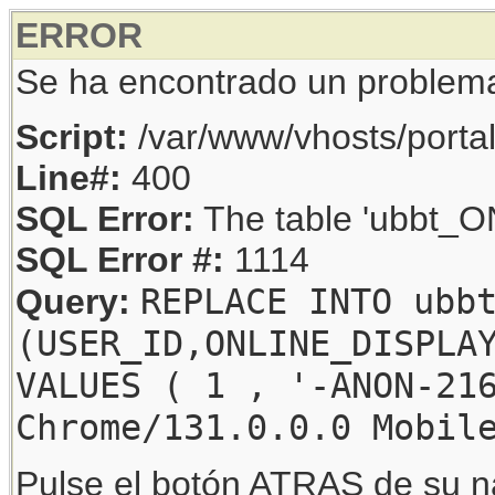
ERROR
Se ha encontrado un problem
Script:
/var/www/vhosts/porta
Line#:
400
SQL Error:
The table 'ubbt_ON
SQL Error #:
1114
REPLACE INTO ubb
Query:
(USER_ID,ONLINE_DISPLA
VALUES ( 1 , '-ANON-21
Chrome/131.0.0.0 Mobil
Pulse el botón ATRAS de su na