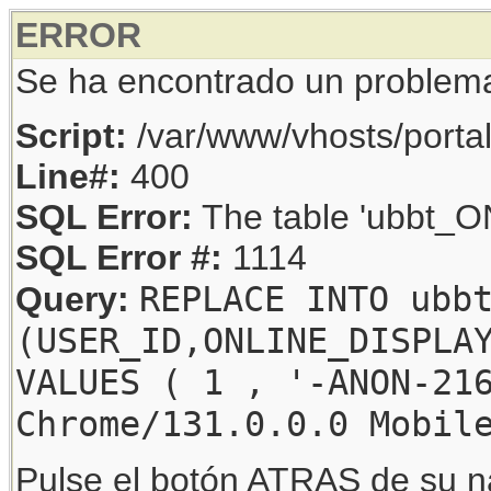
ERROR
Se ha encontrado un problem
Script:
/var/www/vhosts/porta
Line#:
400
SQL Error:
The table 'ubbt_ON
SQL Error #:
1114
REPLACE INTO ubb
Query:
(USER_ID,ONLINE_DISPLA
VALUES ( 1 , '-ANON-21
Chrome/131.0.0.0 Mobil
Pulse el botón ATRAS de su na