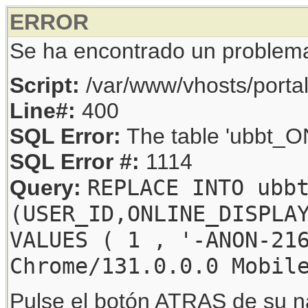
ERROR
Se ha encontrado un problem
Script:
/var/www/vhosts/porta
Line#:
400
SQL Error:
The table 'ubbt_ON
SQL Error #:
1114
REPLACE INTO ubb
Query:
(USER_ID,ONLINE_DISPLA
VALUES ( 1 , '-ANON-21
Chrome/131.0.0.0 Mobil
Pulse el botón ATRAS de su na