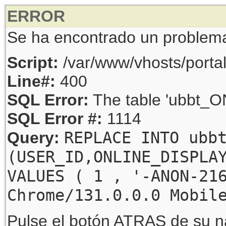
ERROR
Se ha encontrado un problem
Script:
/var/www/vhosts/porta
Line#:
400
SQL Error:
The table 'ubbt_ON
SQL Error #:
1114
REPLACE INTO ubb
Query:
(USER_ID,ONLINE_DISPLA
VALUES ( 1 , '-ANON-21
Chrome/131.0.0.0 Mobil
Pulse el botón ATRAS de su na