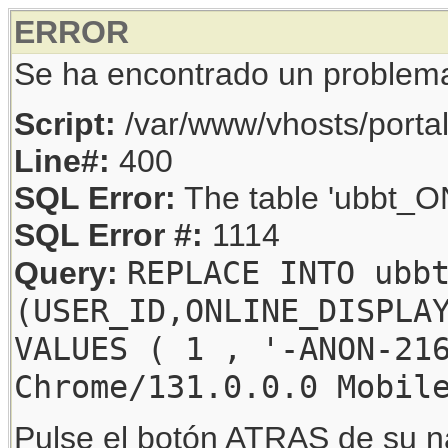
ERROR
Se ha encontrado un problem
Script:
/var/www/vhosts/porta
Line#:
400
SQL Error:
The table 'ubbt_ON
SQL Error #:
1114
REPLACE INTO ubb
Query:
(USER_ID,ONLINE_DISPLA
VALUES ( 1 , '-ANON-21
Chrome/131.0.0.0 Mobil
Pulse el botón ATRAS de su na