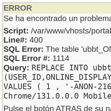
ERROR
Se ha encontrado un problem
Script:
/var/www/vhosts/porta
Line#:
400
SQL Error:
The table 'ubbt_ON
SQL Error #:
1114
REPLACE INTO ubb
Query:
(USER_ID,ONLINE_DISPLA
VALUES ( 1 , '-ANON-21
Chrome/131.0.0.0 Mobil
Pulse el botón ATRAS de su na