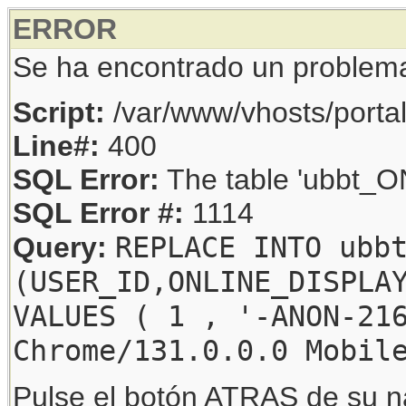
ERROR
Se ha encontrado un problem
Script:
/var/www/vhosts/porta
Line#:
400
SQL Error:
The table 'ubbt_ON
SQL Error #:
1114
REPLACE INTO ubb
Query:
(USER_ID,ONLINE_DISPLA
VALUES ( 1 , '-ANON-21
Chrome/131.0.0.0 Mobil
Pulse el botón ATRAS de su na