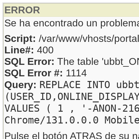
ERROR
Se ha encontrado un problem
Script:
/var/www/vhosts/porta
Line#:
400
SQL Error:
The table 'ubbt_ON
SQL Error #:
1114
REPLACE INTO ubb
Query:
(USER_ID,ONLINE_DISPLA
VALUES ( 1 , '-ANON-21
Chrome/131.0.0.0 Mobil
Pulse el botón ATRAS de su na