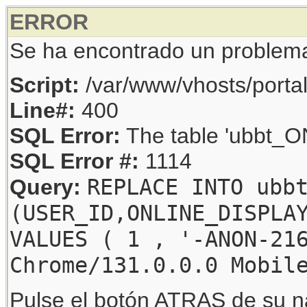
ERROR
Se ha encontrado un problem
Script:
/var/www/vhosts/porta
Line#:
400
SQL Error:
The table 'ubbt_ON
SQL Error #:
1114
REPLACE INTO ubb
Query:
(USER_ID,ONLINE_DISPLA
VALUES ( 1 , '-ANON-21
Chrome/131.0.0.0 Mobil
Pulse el botón ATRAS de su na