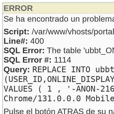
ERROR
Se ha encontrado un problem
Script:
/var/www/vhosts/porta
Line#:
400
SQL Error:
The table 'ubbt_ON
SQL Error #:
1114
REPLACE INTO ubb
Query:
(USER_ID,ONLINE_DISPLA
VALUES ( 1 , '-ANON-21
Chrome/131.0.0.0 Mobil
Pulse el botón ATRAS de su na