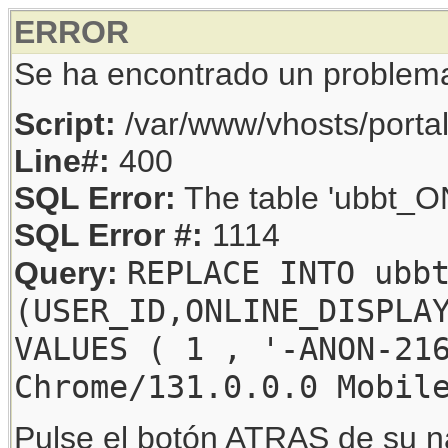
ERROR
Se ha encontrado un problem
Script:
/var/www/vhosts/porta
Line#:
400
SQL Error:
The table 'ubbt_ON
SQL Error #:
1114
REPLACE INTO ubb
Query:
(USER_ID,ONLINE_DISPLA
VALUES ( 1 , '-ANON-21
Chrome/131.0.0.0 Mobil
Pulse el botón ATRAS de su na