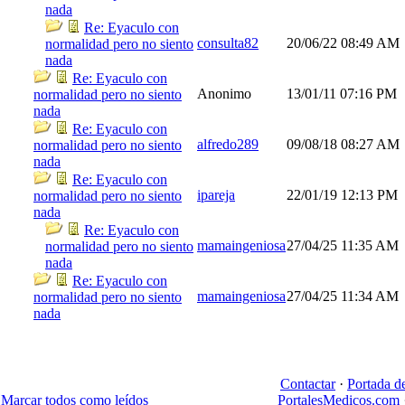
nada
Re: Eyaculo con
consulta82
20/06/22
08:49 AM
normalidad pero no siento
nada
Re: Eyaculo con
Anonimo
13/01/11
07:16 PM
normalidad pero no siento
nada
Re: Eyaculo con
alfredo289
09/08/18
08:27 AM
normalidad pero no siento
nada
Re: Eyaculo con
ipareja
22/01/19
12:13 PM
normalidad pero no siento
nada
Re: Eyaculo con
mamaingeniosa
27/04/25
11:35 AM
normalidad pero no siento
nada
Re: Eyaculo con
mamaingeniosa
27/04/25
11:34 AM
normalidad pero no siento
nada
Contactar
·
Portada d
Marcar todos como leídos
PortalesMedicos.com