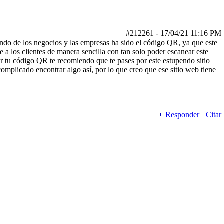
#212261
-
17/04/21
11:16 PM
undo de los negocios y las empresas ha sido el código QR, ya que este
 a los clientes de manera sencilla con tan solo poder escanear este
ner tu código QR te recomiendo que te pases por este estupendo sitio
plicado encontrar algo así, por lo que creo que ese sitio web tiene
Responder
Citar