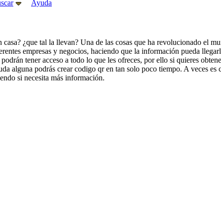
scar
Ayuda
n casa? ¿que tal la llevan? Una de las cosas que ha revolucionado el m
ferentes empresas y negocios, haciendo que la información pueda llegarle
 podrán tener acceso a todo lo que les ofreces, por ello si quieres obte
 alguna podrás crear codigo qr en tan solo poco tiempo. A veces es com
yendo si necesita más información.