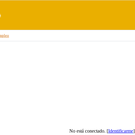
s
mpleo
No está conectado. [
Identificarme
]