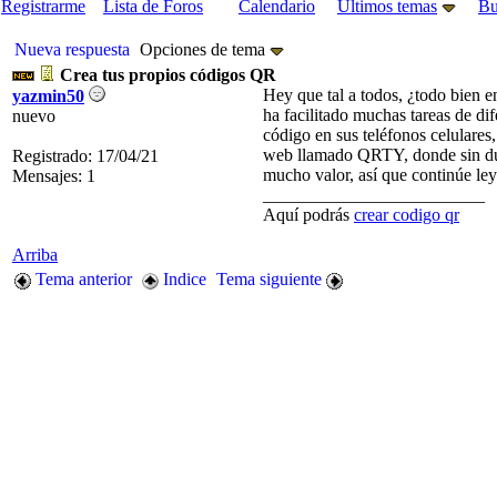
Registrarme
Lista de Foros
Calendario
Últimos temas
Bu
Nueva respuesta
Opciones de tema
Crea tus propios códigos QR
Hey que tal a todos, ¿todo bien e
yazmin50
ha facilitado muchas tareas de di
nuevo
código en sus teléfonos celulares,
web llamado QRTY, donde sin duda
Registrado: 17/04/21
mucho valor, así que continúe le
Mensajes: 1
_________________________
Aquí podrás
crear codigo qr
Arriba
Tema anterior
Indice
Tema siguiente