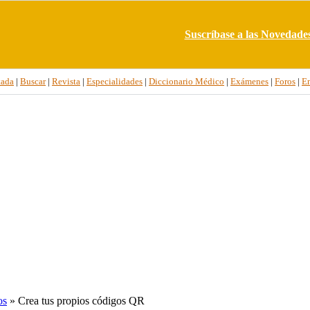
Suscríbase a las Novedade
tada
|
Buscar
|
Revista
|
Especialidades
|
Diccionario Médico
|
Exámenes
|
Foros
|
E
os
» Crea tus propios códigos QR