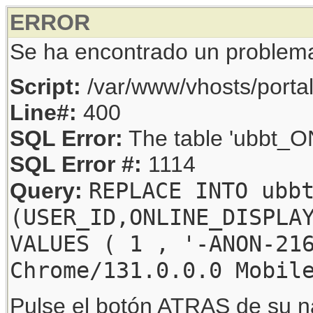
ERROR
Se ha encontrado un problem
Script:
/var/www/vhosts/porta
Line#:
400
SQL Error:
The table 'ubbt_ON
SQL Error #:
1114
REPLACE INTO ubb
Query:
(USER_ID,ONLINE_DISPLA
VALUES ( 1 , '-ANON-21
Chrome/131.0.0.0 Mobil
Pulse el botón ATRAS de su na