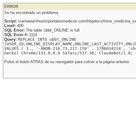
ERROR
Se ha encontrado un problema.
Script:
/var/www/vhosts/portalesmedicos.com/httpdocs/foros_medicina_sal
Line#:
400
SQL Error:
The table 'ubbt_ONLINE' is full
SQL Error #:
1114
Query:
REPLACE INTO ubbt_ONLINE
(USER_ID,ONLINE_DISPLAY_NAME,ONLINE_LAST_ACTIVITY,ONLI
VALUES ( 1 , '-ANON-216.73.217.150' , 1786034214 , 'sh
Gecko) Chrome/131.0.0.0 Safari/537.36; ClaudeBot/1.0; 
Pulse el botón ATRAS de su navegador para volver a la página anterior.