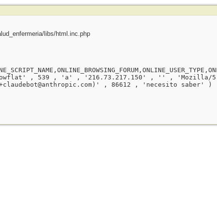
ud_enfermeria/libs/html.inc.php
NE_SCRIPT_NAME,ONLINE_BROWSING_FORUM,ONLINE_USER_TYPE,ON
owflat' , 539 , 'a' , '216.73.217.150' , '' , 'Mozilla/5
+claudebot@anthropic.com)' , 86612 , 'necesito saber' )