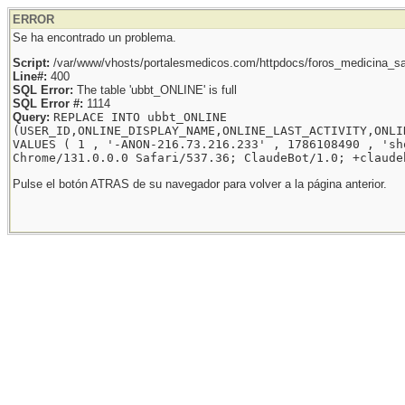
ERROR
Se ha encontrado un problema.
Script:
/var/www/vhosts/portalesmedicos.com/httpdocs/foros_medicina_sal
Line#:
400
SQL Error:
The table 'ubbt_ONLINE' is full
SQL Error #:
1114
Query:
REPLACE INTO ubbt_ONLINE
(USER_ID,ONLINE_DISPLAY_NAME,ONLINE_LAST_ACTIVITY,ONLI
VALUES ( 1 , '-ANON-216.73.216.233' , 1786108490 , 'sh
Chrome/131.0.0.0 Safari/537.36; ClaudeBot/1.0; +claude
Pulse el botón ATRAS de su navegador para volver a la página anterior.