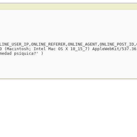
LINE_USER_IP,ONLINE_REFERER,ONLINE_AGENT,ONLINE_POST_ID,
0 (Macintosh; Intel Mac OS X 10_15_7) AppleWebKit/537.36
medad psíquica?' )