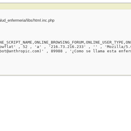
ud_enfermeria/libs/html.inc.php
NE_SCRIPT_NAME,ONLINE_BROWSING_FORUM,ONLINE_USER_TYPE,ON
owflat' , 52 , 'a' , '216.73.216.233' , '' , 'Mozilla/5.
bot@anthropic.com)' , 89988 , '¿Como se llama esta enfer