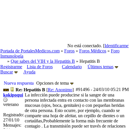
No está conectado. [
Identificarme
Portada de PortalesMedicos.com
»
Foros
»
Foros Médicos
»
Foro
Inmunología
»
Que sabes del VIH y la Hepatitis B
» Hepatitis B
Registrarme
Lista de Foros
Calendario
Últimos temas
Buscar
Ayuda
Nueva respuesta
Opciones de tema
#91496
-
24/03/10
05:21 PM
Re: Hepatitis B
[
Re: Anonimo
]
kokipoqui
La infección puede producirse si la sangre de una
persona infectada entra en contacto con las membranas
veterano
mucosas (ojos, boca, genitales) o con pequeñas heridas
de otra persona. Esto ocurre, por ejemplo, cuando se
Registrado:
comparte una hoja de afeitar, un cepillo de dientes o un
27/01/10
cortaúñas,Probablemente la forma más frecuente de
Mensajes:
contagio . La transmisión puede ser través de relaciones