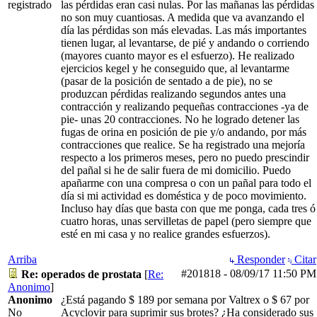
registrado
las pérdidas eran casi nulas. Por las mañanas las pérdidas
no son muy cuantiosas. A medida que va avanzando el
día las pérdidas son más elevadas. Las más importantes
tienen lugar, al levantarse, de pié y andando o corriendo
(mayores cuanto mayor es el esfuerzo). He realizado
ejercicios kegel y he conseguido que, al levantarme
(pasar de la posición de sentado a de pie), no se
produzcan pérdidas realizando segundos antes una
contracción y realizando pequeñas contracciones -ya de
pie- unas 20 contracciones. No he logrado detener las
fugas de orina en posición de pie y/o andando, por más
contracciones que realice. Se ha registrado una mejoría
respecto a los primeros meses, pero no puedo prescindir
del pañal si he de salir fuera de mi domicilio. Puedo
apañarme con una compresa o con un pañal para todo el
día si mi actividad es doméstica y de poco movimiento.
Incluso hay días que basta con que me ponga, cada tres ó
cuatro horas, unas servilletas de papel (pero siempre que
esté en mi casa y no realice grandes esfuerzos).
Arriba
Responder
Citar
#201818
-
08/09/17
11:50 PM
Re: operados de prostata
[
Re:
Anonimo
]
Anonimo
¿Está pagando $ 189 por semana por Valtrex o $ 67 por
No
Acyclovir para suprimir sus brotes? ¿Ha considerado sus