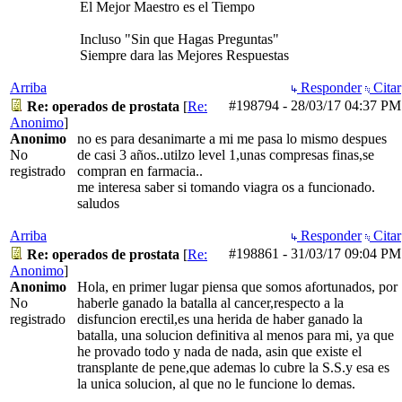
El Mejor Maestro es el Tiempo
Incluso "Sin que Hagas Preguntas"
Siempre dara las Mejores Respuestas
Arriba
Responder
Citar
#198794
-
28/03/17
04:37 PM
Re: operados de prostata
[
Re:
Anonimo
]
Anonimo
no es para desanimarte a mi me pasa lo mismo despues
No
de casi 3 años..utilzo level 1,unas compresas finas,se
registrado
compran en farmacia..
me interesa saber si tomando viagra os a funcionado.
saludos
Arriba
Responder
Citar
#198861
-
31/03/17
09:04 PM
Re: operados de prostata
[
Re:
Anonimo
]
Anonimo
Hola, en primer lugar piensa que somos afortunados, por
No
haberle ganado la batalla al cancer,respecto a la
registrado
disfuncion erectil,es una herida de haber ganado la
batalla, una solucion definitiva al menos para mi, ya que
he provado todo y nada de nada, asin que existe el
transplante de pene,que ademas lo cubre la S.S.y esa es
la unica solucion, al que no le funcione lo demas.