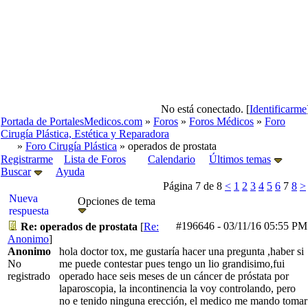
No está conectado. [
Identificarme
Portada de PortalesMedicos.com
»
Foros
»
Foros Médicos
»
Foro
Cirugía Plástica, Estética y Reparadora
»
Foro Cirugía Plástica
» operados de prostata
Registrarme
Lista de Foros
Calendario
Últimos temas
Buscar
Ayuda
Página 7 de 8
<
1
2
3
4
5
6
7
8
>
Nueva
Opciones de tema
respuesta
#196646
-
03/11/16
05:55 PM
Re: operados de prostata
[
Re:
Anonimo
]
Anonimo
hola doctor tox, me gustaría hacer una pregunta ,haber si
No
me puede contestar pues tengo un lio grandisimo,fui
registrado
operado hace seis meses de un cáncer de próstata por
laparoscopia, la incontinencia la voy controlando, pero
no e tenido ninguna erección, el medico me mando tomar