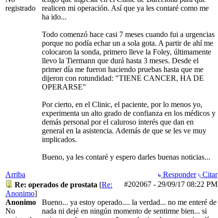
registrado
realicen mi operación. Así que ya les contaré como me
ha ido...
Todo comenzó hace casi 7 meses cuando fui a urgencias
porque no podía echar un a sola gota. A partir de ahí me
colocaron la sonda, primero lleve la Foley, últimamente
llevo la Tiermann que durá hasta 3 meses. Desde el
primer día me fueron haciendo pruebas hasta que me
dijeron con rotundidad: "TIENE CANCER, HA DE
OPERARSE"
Por cierto, en el Clinic, el paciente, por lo menos yo,
experimenta un alto grado de confianza en los médicos y
demás personal por el caluroso interés que dan en
general en la asistencia. Además de que se les ve muy
implicados.
Bueno, ya les contaré y espero darles buenas noticias...
Arriba
Responder
Citar
#202067
-
29/09/17
08:22 PM
Re: operados de prostata
[
Re:
Anonimo
]
Anonimo
Bueno... ya estoy operado.... la verdad... no me enteré de
No
nada ni dejé en ningún momento de sentirme bien... si