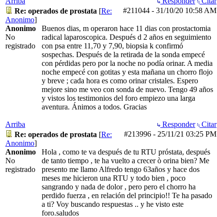
Arriba
Responder
Citar
#211044
-
31/10/20
10:58 AM
Re: operados de prostata
[
Re:
Anonimo
]
Anonimo
Buenos dias, m operaron hace 11 dias con prostactomia
No
radical laparoscopica. Después d 2 años en seguimiento
registrado
con psa entre 11,70 y 7,90, biopsia k confirmó
sospechas. Después de la retirada de la sonda empecé
con pérdidas pero por la noche no podía orinar. A media
noche empecé con gotitas y esta mañana un chorro flojo
y breve ; cada hora es como orinar cristales. Espero
mejore sino me veo con sonda de nuevo. Tengo 49 años
y vistos los testimonios del foro empiezo una larga
aventura. Ánimos a todos. Gracias
Arriba
Responder
Citar
#213996
-
25/11/21
03:25 PM
Re: operados de prostata
[
Re:
Anonimo
]
Anonimo
Hola , como te va después de tu RTU próstata, después
No
de tanto tiempo , te ha vuelto a crecer ò orina bien? Me
registrado
presento me llamo Alfredo tengo 63años y hace dos
meses me hicieron una RTU y todo bien , poco
sangrando y nada de dolor , pero pero el chorro ha
perdido fuerza , en relación del principio!! Te ha pasado
a ti? Voy buscando respuestas .. y he visto este
foro.saludos