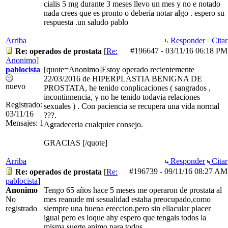
cialis 5 mg durante 3 meses llevo un mes y no e notado
nada crees que es pronto o debería notar algo . espero su
respuesta .un saludo pablo
Arriba
Responder
Citar
#196647
-
03/11/16
06:18 PM
Re: operados de prostata
[
Re:
Anonimo
]
pablocista
[quote=Anonimo]Estoy operado recientemente
22/03/2016 de HIPERPLASTIA BENIGNA DE
nuevo
PROSTATA, he tenido conplicaciones ( sangrados ,
incontinnencia, y no he tenido todavia relaciones
Registrado:
sexuales ) . Con paciencia se recupera una vida normal
03/11/16
???.
Mensajes: 1
Agradeceria cualquier consejo.
GRACIAS [/quote]
Arriba
Responder
Citar
#196739
-
09/11/16
08:27 AM
Re: operados de prostata
[
Re:
pablocista
]
Anonimo
Tengo 65 años hace 5 meses me operaron de prostata al
No
mes reanude mi sesualidad estaba preocupado,como
registrado
siempre una buena ereccion.pero sin ellacular placer
igual pero es loque ahy espero que tengais todos la
misma suerte animo para todos