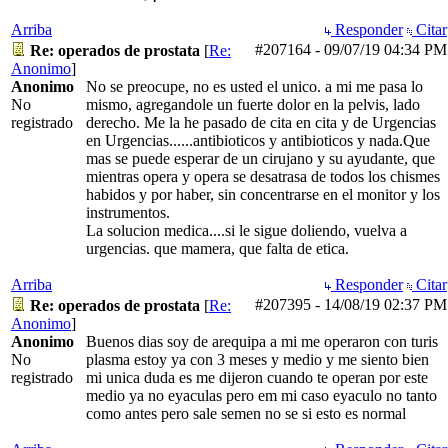
Arriba
Responder
Citar
#207164
-
09/07/19
04:34 PM
Re: operados de prostata
[
Re:
Anonimo
]
Anonimo
No se preocupe, no es usted el unico. a mi me pasa lo
No
mismo, agregandole un fuerte dolor en la pelvis, lado
registrado
derecho. Me la he pasado de cita en cita y de Urgencias
en Urgencias......antibioticos y antibioticos y nada.Que
mas se puede esperar de un cirujano y su ayudante, que
mientras opera y opera se desatrasa de todos los chismes
habidos y por haber, sin concentrarse en el monitor y los
instrumentos.
La solucion medica....si le sigue doliendo, vuelva a
urgencias. que mamera, que falta de etica.
Arriba
Responder
Citar
#207395
-
14/08/19
02:37 PM
Re: operados de prostata
[
Re:
Anonimo
]
Anonimo
Buenos dias soy de arequipa a mi me operaron con turis
No
plasma estoy ya con 3 meses y medio y me siento bien
registrado
mi unica duda es me dijeron cuando te operan por este
medio ya no eyaculas pero em mi caso eyaculo no tanto
como antes pero sale semen no se si esto es normal