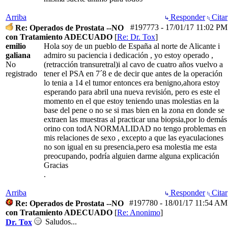
Arriba
Responder
Citar
#197773
-
17/01/17
11:02 PM
Re: Operados de Prostata --NO
con Tratamiento ADECUADO
[
Re: Dr. Tox
]
emilio
Hola soy de un pueblo de España al norte de Alicante i
galiana
admiro su paciencia i dedicación , yo estoy operado ,
No
(retracción transuretral)i al cavo de cuatro años vuelvo a
registrado
tener el PSA en 7´8 e de decir que antes de la operación
lo tenia a 14 el tumor entonces era benigno,ahora estoy
esperando para abril una nueva revisión, pero es este el
momento en el que estoy teniendo unas molestias en la
base del pene o no se si mas bien en la zona en donde se
extraen las muestras al practicar una biopsia,por lo demás
orino con todA NORMALIDAD no tengo problemas en
mis relaciones de sexo , excepto a que las eyaculaciones
no son igual en su presencia,pero esa molestia me esta
preocupando, podría alguien darme alguna explicación
Gracias
.
Arriba
Responder
Citar
#197780
-
18/01/17
11:54 AM
Re: Operados de Prostata --NO
con Tratamiento ADECUADO
[
Re: Anonimo
]
Saludos...
Dr. Tox