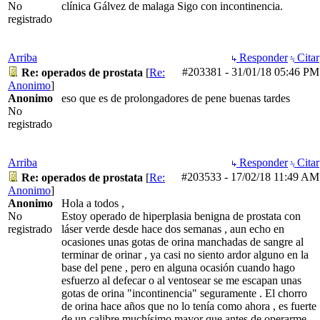
No
clínica Gálvez de malaga Sigo con incontinencia.
registrado
Arriba
Responder
Citar
#203381
-
31/01/18
05:46 PM
Re: operados de prostata
[
Re:
Anonimo
]
Anonimo
eso que es de prolongadores de pene buenas tardes
No
registrado
Arriba
Responder
Citar
#203533
-
17/02/18
11:49 AM
Re: operados de prostata
[
Re:
Anonimo
]
Anonimo
Hola a todos ,
No
Estoy operado de hiperplasia benigna de prostata con
registrado
láser verde desde hace dos semanas , aun echo en
ocasiones unas gotas de orina manchadas de sangre al
terminar de orinar , ya casi no siento ardor alguno en la
base del pene , pero en alguna ocasión cuando hago
esfuerzo al defecar o al ventosear se me escapan unas
gotas de orina "incontinencia" seguramente . El chorro
de orina hace años que no lo tenía como ahora , es fuerte
de un calibre muchísimo mayor que antes de operarme ,