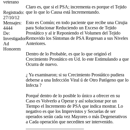
veterano
Claro es, que si el PSA; incrementa es porque el Tejido
que lo que lo Causa está Incrementando.
Registrado:
27/10/12
Esto es Común; en todo paciente que recibe una Cirujia
Mensajes:
para Solucionar Reduciendo un Exceso de Tejido
4444
Prostático y al ir Reponiendo el Volumen del Tejido
De:
Removido los Síntomas de PSA Regresan a sus Niveles
Investigador
Anteriores.
Ad
Honorem
Dentro de lo Probable, es que lo que originó el
Crecimiento Prostático en Ud. lo este Estimulando a que
Ocurra de nuevo.
¿ Ya examinaron; si su Crecimiento Prostático pudiera
deberse a una Infección Viral ú de Otro Patógeno que lo
Infecta ?
Porqué dentro de lo posible lo único a ofrecer en su
Caso es Volverlo a Operar y así solucionar por un
Tiempo el Incremento de PSA que indica mostrar. Lo
negativo es que los Imprevistos y Secuelas de ser
operados serán cada vez Mayores o más Degenerativos
a Cada operación que necediten ser intervenido.
_________________________