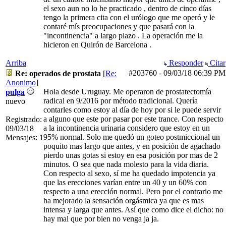
el sexo aun no lo he practicado , dentro de cinco días
tengo la primera cita con el urólogo que me operó y le
contaré mís preocupaciones y que pasará con la
"incontinencia" a largo plazo . La operación me la
hicieron en Quirón de Barcelona .
Arriba
Responder
Citar
#203760
-
09/03/18
06:39 PM
Re: operados de prostata
[
Re:
Anonimo
]
Hola desde Uruguay. Me operaron de prostatectomía
pulga
radical en 9/2016 por método tradicional. Quería
nuevo
contarles como estoy al día de hoy por si le puede servir
a alguno que este por pasar por este trance. Con respecto
Registrado:
a la incontinencia urinaria considero que estoy en un
09/03/18
95% normal. Solo me quedó un goteo postmiccional un
Mensajes: 1
poquito mas largo que antes, y en posición de agachado
pierdo unas gotas si estoy en esa posición por mas de 2
minutos. O sea que nada molesto para la vida diaria.
Con respecto al sexo, sí me ha quedado impotencia ya
que las erecciones varían entre un 40 y un 60% con
respecto a una erección normal. Pero por el contrario me
ha mejorado la sensación orgásmica ya que es mas
intensa y larga que antes. Así que como dice el dicho: no
hay mal que por bien no venga ja ja.