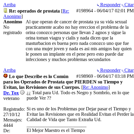
Arriba
Responder
Citar
#198964
-
06/04/17
02:01 PM
Re: operados de prostata
[
Re:
Anonimo
]
Anonimo
Al que operan de cancer de prostata ya su vida sexual
No
practicamente acabo no hay ereccion el problema de la
registrado
orina conozco personas que llevan 2 agnos y sigue la
orina toman viagra y cialis y nada dicen que la
masturbacion es buena pero nada conozco uno que fue
con una mujer joven y nada es asi mis amigos hay quien
le ponen un implante en el pene pero esto puede dar
infecciones y muchos problemas secundarios
Arriba
Responder
Citar
#198969
-
06/04/17
03:18 PM
Lo que Describe es lo Común
para los Operados de Prostata que PIERDEN su Tiempo y
Evitan, las Revisiones de sus Cuerpos.
[
Re: Anonimo
]
¿¿ Total para Ud. Todo es Negro y Sombrío, en lo que
Dr. Tox
puede Ver ??
veterano
Si es uno de los Problemas por Dejar pasar el Tiempo y
Registrado:
Evitar las Revisiones que en Realidad Evitan el Perder la
27/10/12
Calidad de Vida que Tanto Extraña Ud.
Mensajes:
_________________________
4444
El Mejor Maestro es el Tiempo
De: