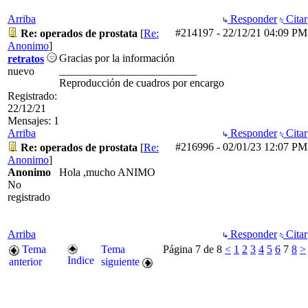
Arriba
Responder
Citar
#214197
-
22/12/21
04:09 PM
Re: operados de prostata
[
Re:
Anonimo
]
Gracias por la información
retratos
_________________________
nuevo
Reproducción de cuadros por encargo
Registrado:
22/12/21
Mensajes: 1
Arriba
Responder
Citar
#216996
-
02/01/23
12:07 PM
Re: operados de prostata
[
Re:
Anonimo
]
Anonimo
Hola ,mucho ANIMO
No
registrado
Arriba
Responder
Citar
Tema
Tema
Página 7 de 8
<
1
2
3
4
5
6
7
8
>
Indice
anterior
siguiente