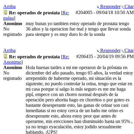
Arriba
Responder
Citar
#204005
-
09/04/18
10:50 AM
Re: operados de prostata
[
Re:
pulga
]
Anonimo
muy bunas yo tambien estoy operado de prostata tengo
No
36 años y la operacion fue mal y tengo que llevar sonda
registrado
para siempre y es muy duro lo de la sonda
Arriba
Responder
Citar
#206435
-
20/04/19
09:56 PM
Re: operados de prostata
[
Re:
Anonimo
]
Anonimo
Hola buenas tardes a mi me operaron de la próstata en
No
diciembre del año pasado, tengo 65 años, la verdad estoy
registrado
arrepentido de haberme operado, mi situación es la
siguiente, no puedo controlar la orina, tengo que estar en
mi casa porque si salgo lo más seguro es me me haga
pipí, empece con un chorro normal después de la
operación pero ahorita hago en chorritos o por goteo es
bastante desesperante esto, las ganas de orinar son casi
inmediatas si no estoy cerca de un baño me orino es
desesperante esto, ahora estoy peor que antes de
operarme, mis erecciones han disminuido hasta un 95% ,
ya no tengo eyaculación, estoy jodido sexualmente
hablando, ¡UPS!