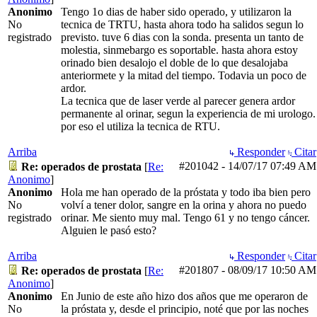
Anonimo
Tengo 1o dias de haber sido operado, y utilizaron la
No
tecnica de TRTU, hasta ahora todo ha salidos segun lo
registrado
previsto. tuve 6 dias con la sonda. presenta un tanto de
molestia, sinmebargo es soportable. hasta ahora estoy
orinado bien desalojo el doble de lo que desalojaba
anteriormete y la mitad del tiempo. Todavia un poco de
ardor.
La tecnica que de laser verde al parecer genera ardor
permanente al orinar, segun la experiencia de mi urologo.
por eso el utiliza la tecnica de RTU.
Arriba
Responder
Citar
#201042
-
14/07/17
07:49 AM
Re: operados de prostata
[
Re:
Anonimo
]
Anonimo
Hola me han operado de la próstata y todo iba bien pero
No
volví a tener dolor, sangre en la orina y ahora no puedo
registrado
orinar. Me siento muy mal. Tengo 61 y no tengo cáncer.
Alguien le pasó esto?
Arriba
Responder
Citar
#201807
-
08/09/17
10:50 AM
Re: operados de prostata
[
Re:
Anonimo
]
Anonimo
En Junio de este año hizo dos años que me operaron de
No
la próstata y, desde el principio, noté que por las noches