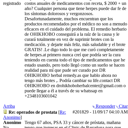
registrado
costos anuales de medicamentos con receta, $ 2000 + un
año? Cualquier persona que tiene herpes puede dar fe de
los síntomas dolorosos y vergonzosos.
Desafortunadamente, muchos encuentran que los
productos recomendados por el médico no son a menudo
eficaces en el cuidado del problema. El remedio herbario
de OHIKHOBO conseguirá a la raíz de la causa y le
curará totalmente en vez de suprimir brotes con la
medicación. y dejarte más feliz, más saludable y el brote
GRATIS! .Le digo todo lo que me curó completamente
de herpes.at primero nunca creí que podría ser la cura
teniendo en cuenta todo el tipo de medicamentos que he
estado usando, pero todo llegó como un sueño se hacen
realidad para mí que pude ser curado por DR
OHIKHOBO herbal remedy.as que hablo ahora no
tengo más brotes ,. Podría cambiar su life.contact DR
OHIKHOBO en drohikhoboherbalcenter@gmail.com o
puede llegar a él a través de su whatssap en
+2348103601042
Arriba
Responder
Citar
#201829
-
11/09/17
04:10 AM
Re: operados de prostata
[
Re:
Anonimo
]
Anonimo
Tengo 67 años, PSA 33 y cáncer de próstata, mañana
No
tengo que ingresar en el Clinic de Barcelona para que