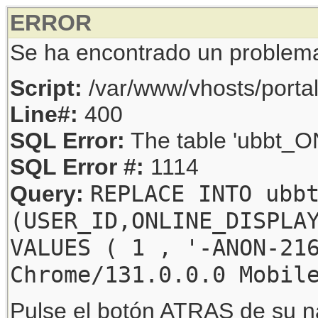
ERROR
Se ha encontrado un problem
Script:
/var/www/vhosts/porta
Line#:
400
SQL Error:
The table 'ubbt_ON
SQL Error #:
1114
REPLACE INTO ubb
Query:
(USER_ID,ONLINE_DISPLA
VALUES ( 1 , '-ANON-21
Chrome/131.0.0.0 Mobil
Pulse el botón ATRAS de su na