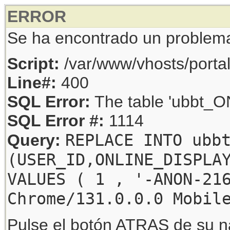
ERROR
Se ha encontrado un problem
Script:
/var/www/vhosts/porta
Line#:
400
SQL Error:
The table 'ubbt_ON
SQL Error #:
1114
REPLACE INTO ubb
Query:
(USER_ID,ONLINE_DISPLA
VALUES ( 1 , '-ANON-21
Chrome/131.0.0.0 Mobil
Pulse el botón ATRAS de su na