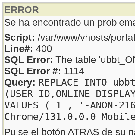
ERROR
Se ha encontrado un problem
Script:
/var/www/vhosts/porta
Line#:
400
SQL Error:
The table 'ubbt_ON
SQL Error #:
1114
REPLACE INTO ubb
Query:
(USER_ID,ONLINE_DISPLA
VALUES ( 1 , '-ANON-21
Chrome/131.0.0.0 Mobil
Pulse el botón ATRAS de su na