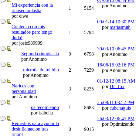
07/05/15
09:44 PM
Mi experiencia con la
por Anonimo
1
5154
rinoseptoplastia
por eiwa
09/01/14
10:30 PM
Contenta con mis
por
mariasmith
resultados pero tengo
1
5794
duda!
por josie989999
30/03/10
06:45 PM
Segunda rinoplastia
0
6798
por Anonimo
por Anonimo
16/06/15
02:16 PM
microtia de mi hijo
2
7239
por Anonimo
por Anonimo
01/12/12
08:15 AM
Narices con
por
Dr. Tox
3
8235
personalidad
por Anonimo
25/08/11
03:52 PM
os recomiendo
1
8683
por
cabenaguis
por isabella
26/03/12
06:45 PM
Remedios para ayudar la
por Optimizando
desinflamacion tras
0
9015
rinopl