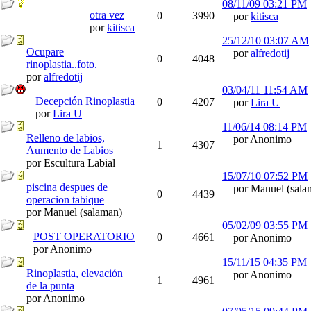
08/11/09
03:21 PM
otra vez
0
3990
por
kitisca
por
kitisca
25/12/10
03:07 AM
Ocupare
por
alfredotij
0
4048
rinoplastia..foto.
por
alfredotij
03/04/11
11:54 AM
Decepción Rinoplastia
0
4207
por
Lira U
por
Lira U
11/06/14
08:14 PM
Relleno de labios,
por Anonimo
1
4307
Aumento de Labios
por Escultura Labial
15/07/10
07:52 PM
piscina despues de
por Manuel (sala
0
4439
operacion tabique
por Manuel (salaman)
05/02/09
03:55 PM
POST OPERATORIO
0
4661
por Anonimo
por Anonimo
15/11/15
04:35 PM
Rinoplastia, elevación
por Anonimo
1
4961
de la punta
por Anonimo