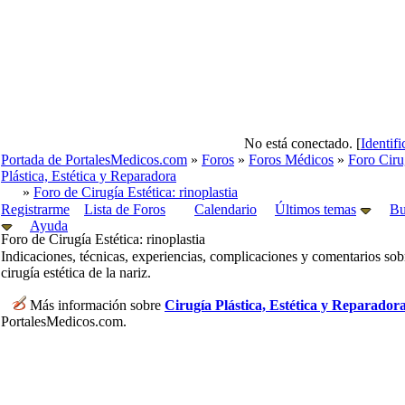
No está conectado. [
Identif
Portada de PortalesMedicos.com
»
Foros
»
Foros Médicos
»
Foro Ciru
Plástica, Estética y Reparadora
»
Foro de Cirugía Estética: rinoplastia
Registrarme
Lista de Foros
Calendario
Últimos temas
Bu
Ayuda
Foro de Cirugía Estética: rinoplastia
Indicaciones, técnicas, experiencias, complicaciones y comentarios sob
cirugía estética de la nariz.
Más información sobre
Cirugía Plástica, Estética y Reparador
PortalesMedicos.com.