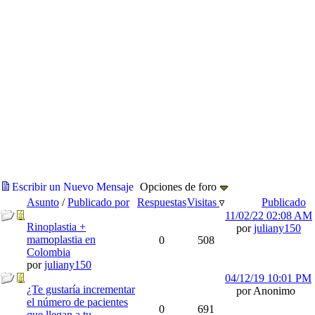
Escribir un Nuevo Mensaje
Opciones de foro
Asunto
/
Publicado por
Respuestas
Visitas
Publicado
11/02/22
02:08 AM
Rinoplastia +
por
juliany150
mamoplastia en
0
508
Colombia
por
juliany150
04/12/19
10:01 PM
¿Te gustaría incrementar
por Anonimo
el número de pacientes
0
691
que llegan a tu