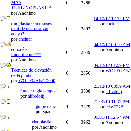
MAS
0
2288
TURBINOPLASTIA
por Anonimo
14/10/12
12:52 PM
rinoplastia con moises
por
encinar
mart de pecho si yin
0
2492
anaya?
por
encinar
04/10/12
09:10 AM
conocéis
por Anonimo
0
2649
finderdreams???
por Anonimo
09/12/12
01:59 PM
Técnicas de elevación
por
WOLFGANG
0
2856
de la punta
por
WOLFGANG0000
25/12/10
03:19 AM
Que cirugia ocupo?
0
3538
por
alfredotij
por
alfredotij
21/06/16
11:37 PM
golpe nariz
1
3579
por
criss0326
por spanish
06/01/11
12:57 PM
rinoplastia
0
3962
por Anonimo
por Anonimo