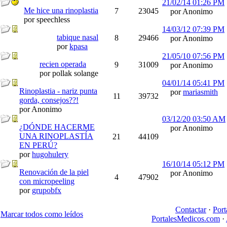
21/02/14
01:26 PM
Me hice una rinoplastia
7
23045
por Anonimo
por speechless
14/03/12
07:39 PM
tabique nasal
8
29466
por Anonimo
por
kpasa
21/05/10
07:56 PM
recien operada
9
31009
por Anonimo
por pollak solange
04/01/14
05:41 PM
Rinoplastia - nariz punta
por
mariasmith
11
39732
gorda, consejos??!
por Anonimo
03/12/20
03:50 AM
¿DÓNDE HACERME
por Anonimo
UNA RINOPLASTÍA
21
44109
EN PERÚ?
por
hugohulery
16/10/14
05:12 PM
Renovación de la piel
por Anonimo
4
47902
con micropeeling
por
grupobfx
Contactar
·
Port
Marcar todos como leídos
PortalesMedicos.com
·