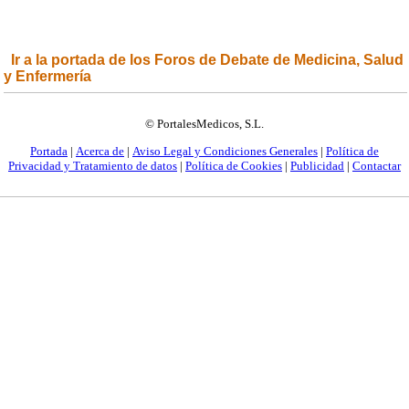
Ir a la portada de los Foros de Debate de Medicina, Salud
y Enfermería
© PortalesMedicos, S.L.
Portada
|
Acerca de
|
Aviso Legal y Condiciones Generales
|
Política de
Privacidad y Tratamiento de datos
|
Política de Cookies
|
Publicidad
|
Contactar