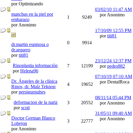
por Optimizando
03/02/10
11:47 AM
manchas en la piel por
por Anonimo
1
9249
embarazo
por Anonimo
17/10/09
12:55 PM
por
titi81
0
9914
dr.martin espinosa o
dr.arquero
por
titi81
23/12/24
12:37 PM
Rinoplastia información
7
12199
por
pedro882
por
Helena96
07/10/19
07:10 AM
Dr. Ángeles de la clínica
por DentalRoca
4
19652
Rinos, dr. Maíz Teknon
por
persiguenubes
08/11/14
05:44 PM
deformacion de la nariz
3
20552
por Anonimo
por
scoti
31/05/11
09:40 AM
Doctor German Blanco
por Anonimo
3
22777
Lobejon
por Anonimo