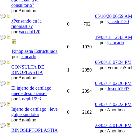
consultorio?
por Anonimo
05/10/20
06:59 AM
¿Pensando en la
por
yacedol120
0
702
rinoplastia?
por
yacedol120
19/08/18
12:43 AM
por
jeancarlo
0
1030
Rinoplastia Estructurada
por
jeancarlo
06/08/18
07:24 PM
CONSULTA DE
por VeronicaSimb
1
2050
RINOPLASTIA
por Anonimo
05/02/14
02:26 PM
El injerto de cartilago
por
Joseph1993
0
2094
puede desplazarse?
por
Joseph1993
05/02/14
02:22 PM
Injerto de cartilago , leve
por Anonimo
0
2182
golpe sin dolor
por Anonimo
28/04/14
01:26 PM
RINOSEPTOPLASTIA
por Anonimo