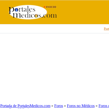
Por
Portada de PortalesMedicos.com
»
Foros
»
Foros no Médicos
»
Foros 