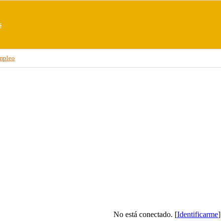
s
mpleo
No está conectado. [
Identificarme
]