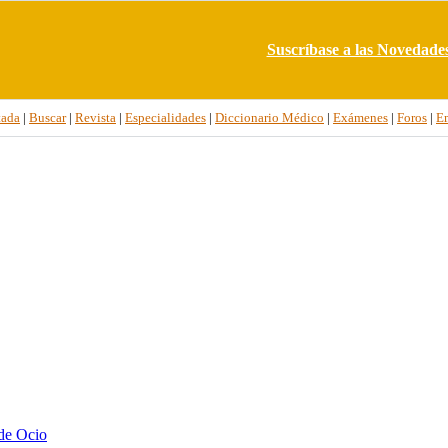
Suscríbase a las Novedade
tada
|
Buscar
|
Revista
|
Especialidades
|
Diccionario Médico
|
Exámenes
|
Foros
|
E
de Ocio