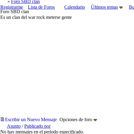
»
Foro SBD clan
Registrarme
Lista de Foros
Calendario
Últimos temas
Bu
Foro SBD clan
Es un clan del war rock meterse gente
Escribir un Nuevo Mensaje
Opciones de foro
Asunto
/
Publicado por
No hay mensajes en el periodo especificado.