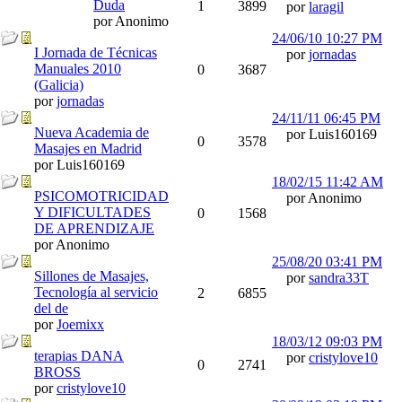
Duda
1
3899
por
laragil
por Anonimo
24/06/10
10:27 PM
I Jornada de Técnicas
por
jornadas
Manuales 2010
0
3687
(Galicia)
por
jornadas
24/11/11
06:45 PM
Nueva Academia de
por Luis160169
0
3578
Masajes en Madrid
por Luis160169
18/02/15
11:42 AM
PSICOMOTRICIDAD
por Anonimo
Y DIFICULTADES
0
1568
DE APRENDIZAJE
por Anonimo
25/08/20
03:41 PM
Sillones de Masajes,
por
sandra33T
Tecnología al servicio
2
6855
del de
por
Joemixx
18/03/12
09:03 PM
terapias DANA
por
cristylove10
0
2741
BROSS
por
cristylove10