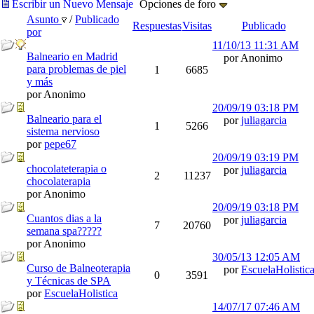
Escribir un Nuevo Mensaje
Opciones de foro
Asunto
/
Publicado
Respuestas
Visitas
Publicado
por
11/10/13
11:31 AM
Balneario en Madrid
por Anonimo
para problemas de piel
1
6685
y más
por Anonimo
20/09/19
03:18 PM
Balneario para el
por
juliagarcia
1
5266
sistema nervioso
por
pepe67
20/09/19
03:19 PM
chocolateterapia o
por
juliagarcia
2
11237
chocolaterapia
por Anonimo
20/09/19
03:18 PM
Cuantos dias a la
por
juliagarcia
7
20760
semana spa?????
por Anonimo
30/05/13
12:05 AM
Curso de Balneoterapia
por
EscuelaHolistic
0
3591
y Técnicas de SPA
por
EscuelaHolistica
14/07/17
07:46 AM