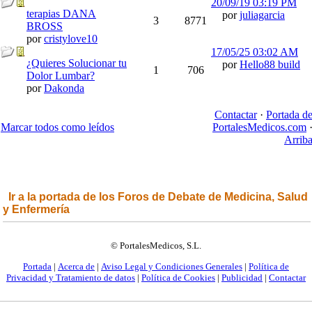
20/09/19
03:19 PM
terapias DANA
por
juliagarcia
3
8771
BROSS
por
cristylove10
17/05/25
03:02 AM
¿Quieres Solucionar tu
por
Hello88 build
1
706
Dolor Lumbar?
por
Dakonda
Contactar
·
Portada d
Marcar todos como leídos
PortalesMedicos.com
Arrib
Ir a la portada de los Foros de Debate de Medicina, Salud
y Enfermería
© PortalesMedicos, S.L.
Portada
|
Acerca de
|
Aviso Legal y Condiciones Generales
|
Política de
Privacidad y Tratamiento de datos
|
Política de Cookies
|
Publicidad
|
Contactar