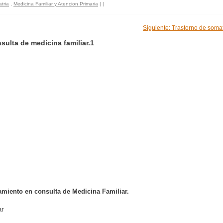
atria
,
Medicina Familiar y Atencion Primaria
|
|
Siguiente: Trastorno de somat
sulta de medicina familiar.1
tamiento en consulta de Medicina Familiar.
ar