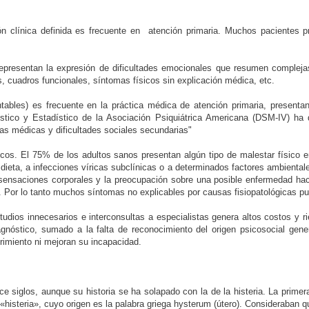
 clínica definida es frecuente en
atención primaria. Muchos pacientes p
resentan la expresión de dificultades emocionales que resumen complejas i
, cuadros funcionales, síntomas físicos sin explicación médica, etc.
ables) es frecuente en la práctica médica de atención primaria, presenta
stico y Estadístico de la Asociación Psiquiátrica Americana (DSM-IV) ha
as médicas y dificultades sociales secundarias"
os. El 75% de los adultos sanos presentan algún tipo de malestar físico 
la dieta, a infecciones víricas subclínicas o a determinados factores ambient
ensaciones corporales y la preocupación sobre una posible enfermedad hac
or lo tanto muchos síntomas no explicables por causas fisiopatológicas pue
studios innecesarios e interconsultas a especialistas genera altos costos y 
gnóstico, sumado a la falta de reconocimiento del origen psicosocial gener
ufrimiento ni mejoran su incapacidad.
glos, aunque su historia se ha solapado con la de la histeria. La primera r
«histeria», cuyo origen es la palabra griega hysterum (útero). Consideraban qu