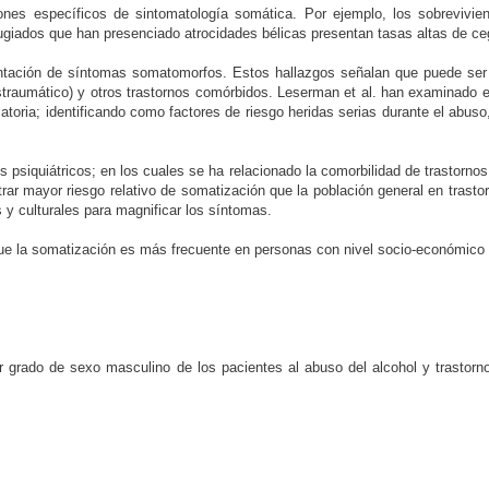
ones específicos de sintomatología somática. Por ejemplo, los sobrevivi
efugiados que han presenciado atrocidades bélicas presentan tasas altas de c
entación de síntomas somatomorfos. Estos hallazgos señalan que puede ser
traumático) y otros trastornos comórbidos. Leserman et al. han examinado en 
toria; identificando como factores de riesgo heridas serias durante el abuso
psiquiátricos; en los cuales se ha relacionado la comorbilidad de trastorno
trar mayor riesgo relativo de somatización que la población general en trasto
 y culturales para magnificar los síntomas.
que la somatización es más frecuente en personas con nivel socio-económico o
er grado de sexo masculino de los pacientes al abuso del alcohol y trastorn