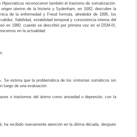
 Hipocraticus reconocieron también el trastorno de somatización.
 origen uterino de la histeria y Sydenham, en 1682, descubre la
línica de la enfermedad y Freud formula, alrededor de 1895, los
lidez, fiabilidad, estabilidad temporal y consistencia interna del
eó en 1980, cuando se describió por primera vez en el DSM-III,
onocemos en la actualidad.
s.
6%. Se estima que la problemática de los síntomas somáticos sin
ón luego de una evaluación.
aves o trastornos del ánimo como ansiedad o depresión, con la
al, ha recibido nuevamente atención en la última década, después