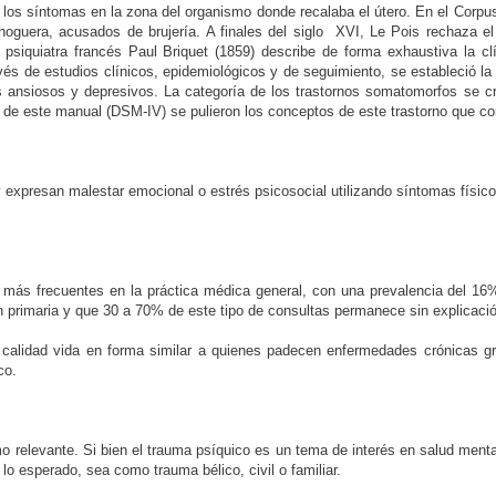
los síntomas en la zona del organismo donde recalaba el útero. En el Corpus
oguera, acusados de brujería. A finales del siglo
XVI, Le Pois rechaza el
 psiquiatra francés Paul Briquet (1859) describe de forma exhaustiva la c
és de estudios clínicos, epidemiológicos y de seguimiento, se estableció la va
 ansiosos y depresivos. La categoría de los trastornos somatomorfos se cr
 de este manual (DSM-IV) se pulieron los conceptos de este trastorno que c
 expresan malestar emocional o estrés psicosocial utilizando síntomas físico
s más frecuentes en la práctica médica general, con una prevalencia del 1
ón primaria y que 30 a 70% de este tipo de consultas permanece sin explicaci
calidad vida en forma similar a quienes padecen enfermedades crónicas gr
co.
o relevante. Si bien el trauma psíquico es un tema de interés en salud ment
 esperado, sea como trauma bélico, civil o familiar.