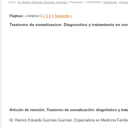
Autor:
Dr. Ramiro Eduardo Guzmán Guzmán
| Publicado: 13/05/2008 |
Psicologia
,
Psiqui
Páginas:
« Anterior
1
2
3
4
5
Siguiente »
Trastorno de somatizacion. Diagnostico y tratamiento en con
Articulo de revisión. Trastorno de somatización: diagnóstico y tra
Dr. Ramiro Eduardo Guzmán Guzmán. Especialista en Medicina Famili