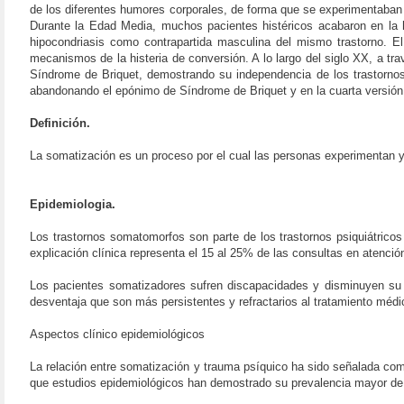
de los diferentes humores corporales, de forma que se experimentaban 
Durante la Edad Media, muchos pacientes histéricos acabaron en la h
hipocondriasis como contrapartida masculina del mismo trastorno. El
mecanismos de la histeria de conversión. A lo largo del siglo XX, a trav
Síndrome de Briquet, demostrando su independencia de los trastornos
abandonando el epónimo de Síndrome de Briquet y en la cuarta versión
Definición.
La somatización es un proceso por el cual las personas experimentan y
Epidemiologia.
Los trastornos somatomorfos son parte de los trastornos psiquiátrico
explicación clínica representa el 15 al 25% de las consultas en atenci
Los pacientes somatizadores sufren discapacidades y disminuyen su 
desventaja que son más persistentes y refractarios al tratamiento médi
Aspectos clínico epidemiológicos
La relación entre somatización y trauma psíquico ha sido señalada com
que estudios epidemiológicos han demostrado su prevalencia mayor de lo