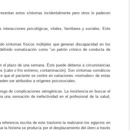
resentan estos síntomas incidentalmente pero otros lo padecen
nteracciones psicológicas, vitales, familiares y sociales. Este
ndo síntomas físicos múltiples que generan discapacidad en los
 definido somatización como "un patrón crónico de conducta de
en el plazo de una semana. Éste puede deberse a circunstancias
ales (calor o frío extremo, contaminación). Son síntomas somáticos
e que el paciente se centre en variaciones «normales» de estas
den ser atribuidos a orígenes psicosociales.
riesgo de complicaciones iatrogénicas. La insistencia en buscar el
a una sensación de inefectividad en el profesional de la salud,
eferencia escrita de este trastorno la realizaron los egipcios en
e la histeria se producía por el desplazamiento del útero a través