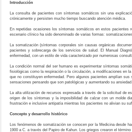
Introducción
La consulta de pacientes con síntomas somáticos sin una explicación
crónicamente y persisten mucho tiempo buscando atención médica.
En repetidas ocasiones los síntomas somáticos en estos pacientes rep
escenario clínico ha sido denominado de varias formas: somatizaciones
La somatización (síntomas corporales sin causas orgánicas document
pacientes y sobrecarga de los servicios de salud. El Manual Diagnó
enfermedad, con un estilo de vida caracterizado por numerosas consult
La condición normal del ser humano es experimentar síntomas somátic
fisiológicas como la respiración o la circulación, a modificaciones en 
que no constituyen enfermedad. Pero algunos pacientes amplían sus s
sensaciones pensando que son patológicas y aumentando su ansiedad. P
La alta utilización de recursos expresada a través de la solicitud de e
origen de los síntomas y la imposibilidad de calzar con un molde dia
frustración e inclusive antipatía mientras los pacientes no alivian su s
Concepto y desarrollo histórico
Los fenómenos de somatización se conocen por la Medicina desde hace si
1900 a C. a través del Papiro de Kahun. Los griegos crearon el término 