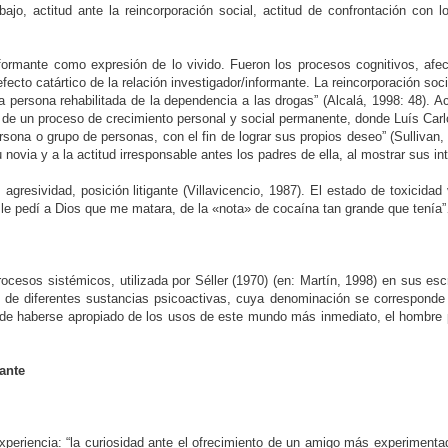
bajo, actitud ante la reincorporación social, actitud de confrontación con l
informante como expresión de lo vivido. Fueron los procesos cognitivos, afe
efecto catártico de la relación investigador/informante. La reincorporación so
a persona rehabilitada de la dependencia a las drogas” (Alcalá, 1998: 48). Ac
 de un proceso de crecimiento personal y social permanente, donde Luís Carl
ona o grupo de personas, con el fin de lograr sus propios deseo” (Sullivan, 
u novia y a la actitud irresponsable antes los padres de ella, al mostrar sus 
resividad, posición litigante (Villavicencio, 1987). El estado de toxicidad 
 le pedí a Dios que me matara, de la «nota» de cocaína tan grande que tenía
procesos sistémicos, utilizada por Séller (1970) (en: Martín, 1998) en sus es
 de diferentes sustancias psicoactivas, cuya denominación se corresponde c
ués de haberse apropiado de los usos de este mundo más inmediato, el homb
ante
xperiencia: “la curiosidad ante el ofrecimiento de un amigo más experiment