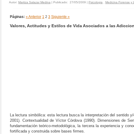
Autor:
Maritza Salazar Medina
| Publicado: 27/05/2009 |
Psicologia
,
Medicina Forense y 
Páginas:
« Anterior
1
2
3
Siguiente »
Valores, Actitudes y Estilos de Vida Asociados a las Adiccio
La lectura simbólica: esta lectura busca la interpretación del sentido y/
2001). Contextualidad de Víctor Córdova (1990). Dimensiones de Senti
fundamentación teórico-metodológica, la tercera la experiencia y con
fortificada y construida sobre bases firmes.