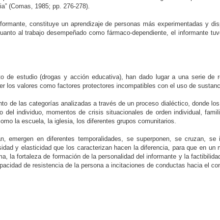
a” (Comas, 1985; pp. 276-278).
informante, constituye un aprendizaje de personas más experimentadas y disp
 cuanto al trabajo desempeñado como fármaco-dependiente, el informante tu
jeto de estudio (drogas y acción educativa), han dado lugar a una serie de
er los valores como factores protectores incompatibles con el uso de sustanc
miento de las categorías analizadas a través de un proceso dialéctico, donde 
o del individuo, momentos de crisis situacionales de orden individual, famil
como la escuela, la iglesia, los diferentes grupos comunitarios.
n, emergen en diferentes temporalidades, se superponen, se cruzan, se i
nsidad y elasticidad que los caracterizan hacen la diferencia, para que en
a, la fortaleza de formación de la personalidad del informante y la factibili
pacidad de resistencia de la persona a incitaciones de conductas hacia el c