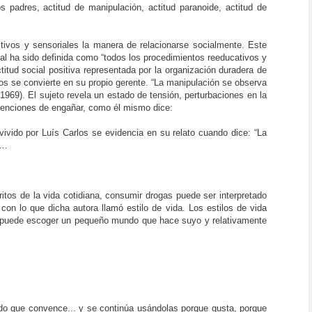
os padres, actitud de manipulación, actitud paranoide, actitud de
ctivos y sensoriales la manera de relacionarse socialmente. Este
cial ha sido definida como “todos los procedimientos reeducativos y
titud social positiva representada por la organización duradera de
os se convierte en su propio gerente. “La manipulación se observa
1969). El sujeto revela un estado de tensión, perturbaciones en la
intenciones de engañar, como él mismo dice:
vivido por Luís Carlos se evidencia en su relato cuando dice: “La
”…
critos de la vida cotidiana, consumir drogas puede ser interpretado
on lo que dicha autora llamó estilo de vida. Los estilos de vida
re puede escoger un pequeño mundo que hace suyo y relativamente
ado que convence... y se continúa usándolas porque gusta, porque