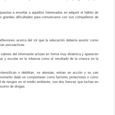
uestas a enseñar a aquellos interesados en adquirir el hábito de
vo grandes dificultades para comunicarse con sus compañeros de
 reflexiones acerca del rol que la educación debería asumir como
ias psicoactivas.
los valores del informante actúan en forma muy dinámica y aparecen
iar y escolar en la infancia como el resultado de la crianza en la
ntensifican o debilitan, se atenúan, entran en acción y se van
 un momento dado se comportaran como factores protectores o como
dad de riesgos en el medio ambiente, son dos fuerzas que luchan en
onsumo de drogas.