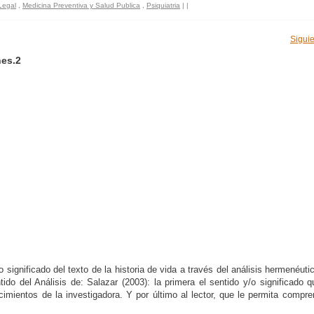
Legal
,
Medicina Preventiva y Salud Publica
,
Psiquiatria
|
|
Siguie
nes.2
o significado del texto de la historia de vida a través del análisis hermenéutic
do del Análisis de: Salazar (2003): la primera el sentido y/o significado q
ocimientos de la investigadora. Y por último al lector, que le permita comp