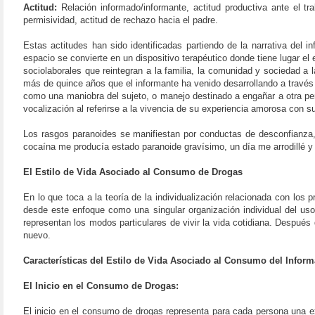
Actitud:
Relación informado/informante, actitud productiva ante el tra
permisividad, actitud de rechazo hacia el padre.
Estas actitudes han sido identificadas partiendo de la narrativa del 
espacio se convierte en un dispositivo terapéutico donde tiene lugar el 
sociolaborales que reintegran a la familia, la comunidad y sociedad a l
más de quince años que el informante ha venido desarrollando a través
como una maniobra del sujeto, o manejo destinado a engañar a otra pers
vocalización al referirse a la vivencia de su experiencia amorosa con s
Los rasgos paranoides se manifiestan por conductas de desconfianza, ag
cocaína me producía estado paranoide gravísimo, un día me arrodillé y
El Estilo de Vida Asociado al Consumo de Drogas
En lo que toca a la teoría de la individualización relacionada con los 
desde este enfoque como una singular organización individual del uso
representan los modos particulares de vivir la vida cotidiana. Desp
nuevo.
Características del Estilo de Vida Asociado al Consumo del Inform
El Inicio en el Consumo de Drogas:
El inicio en el consumo de drogas representa para cada persona una e