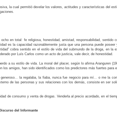
va, la cual permitió develar los valores, actitudes y características del esti
igaciones.
ocho en total: fe religiosa, honestidad, amistad, responsabilidad, sentido 
nestidad es la capacidad razonablemente justa que una persona puede poseer
estidad” cobra sentido en el estilo de vida del submundo de la droga, en la 
derado por Luís Carlos como un acto de justicia, vale decir, de honestidad.
do a su estilo de vida. La moral del placer, según lo afirma Aranguren (198
en los amigos, han sido identificados como los predictores más fuertes para 
a generoso... la regalaba, la fiaba, nunca fue negocio para mí... o me la c
xterno de las personas y sus relaciones con los demás, consiste en ser soli
idad de consumo y venta de drogas. Venderla al precio acordado, en el tiemp
Discurso del Informante