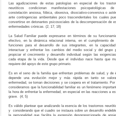
Las agudizaciones de estas patologías en especial de los trasto
neuróticos condicionan manifestaciones psicopatológicas de
constelación ansiosa, fóbica, obsesiva, disociativo-conversiva o asté
ante contingencias ambientales poco trascendentales los cuales pu
convertirse en detonantes psicosociales de la descompensación de e
enfermedades crónicas. (2; 17; 18)
La Salud Familiar puede expresarse en términos de su funcionami
efectivo, en la dinámica relacional interna, en el cumplimiento de
funciones para el desarrollo de sus integrantes, en la capacida
interactuar y enfrentar los cambios del medio social y del grupo 
propiciar el crecimiento y desarrollo individual según las exigencia
cada etapa de la vida. Desde que el individuo nace hasta que m
requiere del apoyo de este grupo primario.
Es en el seno de la familia que enfrentan problemas de salud, y de 
depende una evolución mejor y más rápida en tanto se valora
enfermedad, se toman decisiones y se coopera en el tratamiento. Por 
consideramos que la funcionabilidad familiar es un fenómeno importan
la hora de enfrentar la enfermedad, en especial en las reacciones a es
grave.
(4; 5)
Es válido plantear que analizando la esencia de los trastornos neuróti
y
considerando que el cuadro se instaura sobre un desarrollo endebl
la personalidad que facilita la expresión desproporcionada de ansi