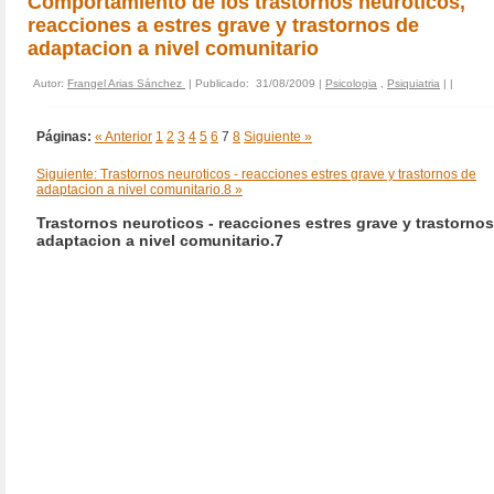
Comportamiento de los trastornos neuroticos,
reacciones a estres grave y trastornos de
adaptacion a nivel comunitario
Autor:
Frangel Arias Sánchez
| Publicado: 31/08/2009 |
Psicologia
,
Psiquiatria
|
|
Páginas:
« Anterior
1
2
3
4
5
6
7
8
Siguiente »
Siguiente: Trastornos neuroticos - reacciones estres grave y trastornos de
adaptacion a nivel comunitario.8 »
Trastornos neuroticos - reacciones estres grave y trastorno
adaptacion a nivel comunitario.7