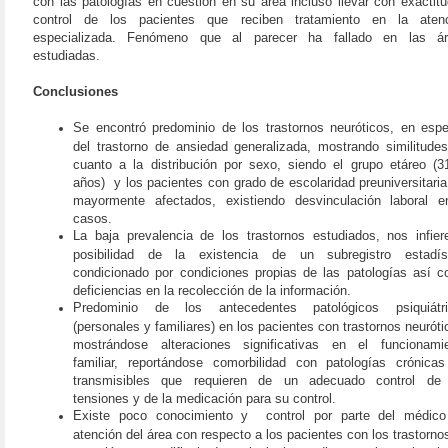
con las patologías en cuestión en su área incluso llevar con exactitu
control de los pacientes que reciben tratamiento en la aten
especializada. Fenómeno que al parecer ha fallado en las ár
estudiadas.
Conclusiones
Se encontró predominio de los trastornos neuróticos, en espe
del trastorno de ansiedad generalizada, mostrando similitude
cuanto a la distribución por sexo, siendo el grupo etáreo (3
años)
y los pacientes con grado de escolaridad preuniversitaria
mayormente afectados, existiendo desvinculación laboral 
casos.
La baja prevalencia de los trastornos estudiados, nos infier
posibilidad de la existencia de un subregistro estadís
condicionado por condiciones propias de las patologías así 
deficiencias en la recolección de la información.
Predominio de los antecedentes patológicos psiquiátri
(personales y familiares) en los pacientes con trastornos neuróti
mostrándose alteraciones significativas en el funcionami
familiar, reportándose comorbilidad con patologías crónica
transmisibles que requieren de un adecuado control de
tensiones y de la medicación para su control.
Existe poco conocimiento y
control por parte del médic
atención del área con respecto a los pacientes con los trastorno