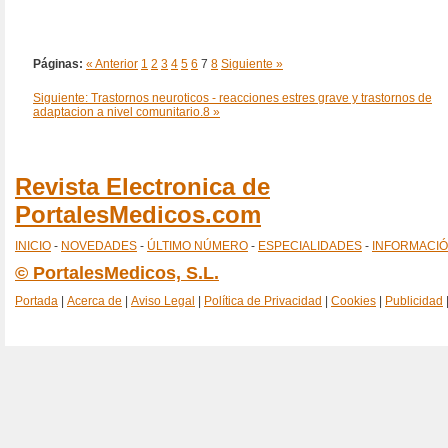
Páginas:
« Anterior
1
2
3
4
5
6
7
8
Siguiente »
Siguiente: Trastornos neuroticos - reacciones estres grave y trastornos de
adaptacion a nivel comunitario.8 »
Revista Electronica de
PortalesMedicos.com
INICIO
-
NOVEDADES
-
ÚLTIMO NÚMERO
-
ESPECIALIDADES
-
INFORMACI
© PortalesMedicos, S.L.
Portada
|
Acerca de
|
Aviso Legal
|
Política de Privacidad
|
Cookies
|
Publicidad