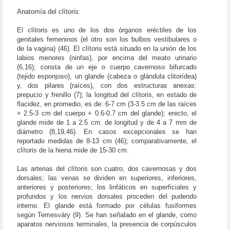
Anatomía del clítoris:
El clítoris es uno de los dos órganos eréctiles de los
genitales femeninos (el otro son los bulbos vestibulares o
de la vagina) (46). El clítoris está situado en la unión de los
labios menores (ninfas), por encima del meato urinario
(6,16); consta de un eje o cuerpo cavernoso bifurcado
(tejido esponjoso), un glande (cabeza o glándula clitorídea)
y, dos pilares (raíces), con dos estructuras anexas:
prepucio y frenillo (7); la longitud del clítoris, en estado de
flacidez, en promedio, es de: 6-7 cm (3-3.5 cm de las raíces
+ 2.5-3 cm del cuerpo + 0.6-0.7 cm del glande); erecto, el
glande mide de 1 a 2.5 cm. de longitud y de 4 a 7 mm de
diámetro (8,19,46). En casos excepcionales se han
reportado medidas de 8-13 cm (46); comparativamente, el
clítoris de la hiena mide de 15-30 cm.
Las arterias del clítoris son cuatro, dos cavernosas y dos
dorsales; las venas se dividen en superiores, inferiores,
anteriores y posteriores; los linfáticos en superficiales y
profundos y los nervios dorsales proceden del pudendo
interno. El glande está formado por células fusiformes
según Temesváry (9). Se han señalado en el glande, como
aparatos nerviosos terminales, la presencia de corpúsculos