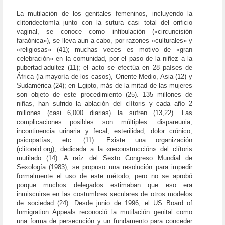
La mutilación de los genitales femeninos, incluyendo la
clitoridectomía junto con la sutura casi total del orificio
vaginal, se conoce como infibulación («circuncisión
faraónica»), se lleva aun a cabo, por razones «culturales» y
«religiosas» (41); muchas veces es motivo de «gran
celebración» en la comunidad, por el paso de la niñez a la
pubertad-adultez (11); el acto se efectúa en 28 países de
África (la mayoría de los casos), Oriente Medio, Asia (12) y
Sudamérica (24); en Egipto, más de la mitad de las mujeres
son objeto de este procedimiento (25). 135 millones de
niñas, han sufrido la ablación del clítoris y cada año 2
millones (casi 6,000 diarias) la sufren (13,22). Las
complicaciones posibles son múltiples: dispareunia,
incontinencia urinaria y fecal, esterilidad, dolor crónico,
psicopatías, etc. (11). Existe una organización
(clitoraid.org), dedicada a la «reconstrucción» del clítoris
mutilado (14). A raíz del Sexto Congreso Mundial de
Sexología (1983), se propuso una resolución para impedir
formalmente el uso de este método, pero no se aprobó
porque muchos delegados estimaban que eso era
inmiscuirse en las costumbres seculares de otros modelos
de sociedad (24). Desde junio de 1996, el US Board of
Inmigration Appeals reconoció la mutilación genital como
una forma de persecución y un fundamento para conceder