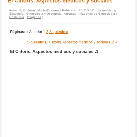
El Clitoris. Aspectos medicos y sociales
Autor:
Dr. Guillermo Murillo-Godínez
| Publicado: 28/11/2011 |
Sexualidad –
Sexología
,
Ginecologia y Obstetricia
,
Articulos
,
Imagenes de Ginecologia y
Obstetricia
,
Imagenes
|
|
Páginas:
« Anterior
1
2
Siguiente »
Siguiente: El Clitoris. Aspectos medicos y sociales .2 »
El Clitoris. Aspectos medicos y sociales .1