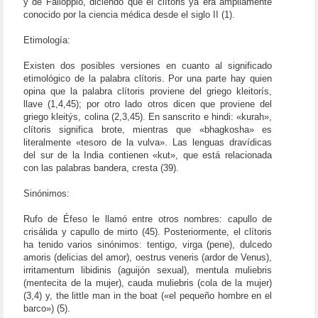
y de Falloppio, diciendo que el clítoris ya era ampliamente
conocido por la ciencia médica desde el siglo II (1).
Etimología:
Existen dos posibles versiones en cuanto al significado
etimológico de la palabra clítoris. Por una parte hay quien
opina que la palabra clítoris proviene del griego kleitorís,
llave (1,4,45); por otro lado otros dicen que proviene del
griego kleitýs, colina (2,3,45). En sanscrito e hindi: «kurah»,
clítoris significa brote, mientras que «bhagkosha» es
literalmente «tesoro de la vulva». Las lenguas dravídicas
del sur de la India contienen «kut», que está relacionada
con las palabras bandera, cresta (39).
Sinónimos:
Rufo de Éfeso le llamó entre otros nombres: capullo de
crisálida y capullo de mirto (45). Posteriormente, el clítoris
ha tenido varios sinónimos: tentigo, virga (pene), dulcedo
amoris (delicias del amor), oestrus veneris (ardor de Venus),
irritamentum libidinis (aguijón sexual), mentula muliebris
(mentecita de la mujer), cauda muliebris (cola de la mujer)
(3,4) y, the little man in the boat («el pequeño hombre en el
barco») (5).