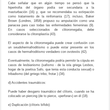
Cabe señalar que en algún tiempo se pensó que la
hipertrofia del órgano podía ser secundaria a la
masturbación (16) y, que se recomendaba su extirpación
como tratamiento de la ninfomanía (17); incluso, Baker
Brown (Londres, 1858) propuso su amputación como una
panacea para casi todas las enfermedades femeninas (9).
En casos seleccionados de clitoromegalia, debe
considerarse la clitoroplastía (43).
El aspecto de la clitoromegalia puede crear confusión con
un seudohermafroditismo o puede estar presente en los
casos de hermafroditismo verdadero con ovotestis (42).
Eventualmente, la clitoromegalia podría permitir la cópula en
casos de lesbianismo (safismo - de la isla griega Lesbos,
hogar de la poetisa Safo, que tenia esta conducta sexual) o
tribadismo (del grriego tribo, frotar ) (34).
d) Accidentes traumáticos:
Puede haber desgarro traumático del clítoris, cuando se ha
colocado un piercing (de to pierce, «perforar») en él (18).
e) Duplicación (clítoris bífido):