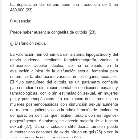
La duplicación del clítoris tiene una frecuencia de 1 en
480,000 (23).
f) Ausencia:
Puede haber ausencia congénita de clítoris (23).
g) Disfunción sexual:
La valoración hemodinámica del sistema hipogástrico y del
nervio pudendo, mediante fotopletismografía vaginal o
ultrasonido Doppler dúplex, se ha empleado en la
evaluación clínica de la disfunción sexual femenina para
determinar la obstrucción vascular de los órganos sexuales.
El flujo sanguíneo del clítoris es un parámetro confiable
para estudiar la circulación genital en condiciones basales y
farmacológicas, con o sin estimulación sexual, en mujeres
pre y posmenopáusicas. La circulación del clítoris en las
mujeres posmenopáusicas con disfunción sexual aumenta
de manera significativa con la administración de tibolona en
comparación con las que reciben terapia con estrógenos-
progestágenos. Asimismo, se aprecia mejoría de la función
sexual (27); dicha circulación clitorideana también puede
aumentar con donantes de oxido nítrico en gel (28) o con la
aplicación de dispositivos de vacío (38).