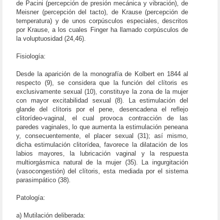
de Pacini (percepción de presión mecánica y vibración), de
Meisner (percepción del tacto), de Krause (percepción de
temperatura) y de unos corpúsculos especiales, descritos
por Krause, a los cuales Finger ha llamado corpúsculos de
la voluptuosidad (24,46).
Fisiología:
Desde la aparición de la monografía de Kolbert en 1844 al
respecto (9), se considera que la función del clítoris es
exclusivamente sexual (10), constituye la zona de la mujer
con mayor excitabilidad sexual (8). La estimulación del
glande del clítoris por el pene, desencadena el reflejo
clitorídeo-vaginal, el cual provoca contracción de las
paredes vaginales, lo que aumenta la estimulación peneana
y, consecuentemente, el placer sexual (31); así mismo,
dicha estimulación clitorídea, favorece la dilatación de los
labios mayores, la lubricación vaginal y la respuesta
multiorgásmica natural de la mujer (35). La ingurgitación
(vasocongestión) del clítoris, esta mediada por el sistema
parasimpático (38).
Patología:
a) Mutilación deliberada: