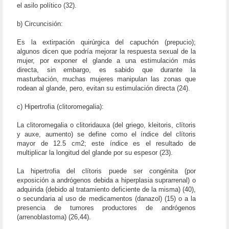
el asilo político (32).
b) Circuncisión:
Es la extirpación quirúrgica del capuchón (prepucio);
algunos dicen que podría mejorar la respuesta sexual de la
mujer, por exponer el glande a una estimulación más
directa, sin embargo, es sabido que durante la
masturbación, muchas mujeres manipulan las zonas que
rodean al glande, pero, evitan su estimulación directa (24).
c) Hipertrofia (clitoromegalia):
La clitoromegalia o clitoridauxa (del griego, kleitoris, clítoris
y auxe, aumento) se define como el índice del clítoris
mayor de 12.5 cm2; este índice es el resultado de
multiplicar la longitud del glande por su espesor (23).
La hipertrofia del clítoris puede ser congénita (por
exposición a andrógenos debida a hiperplasia suprarrenal) o
adquirida (debido al tratamiento deficiente de la misma) (40),
o secundaria al uso de medicamentos (danazol) (15) o a la
presencia de tumores productores de andrógenos
(arrenoblastoma) (26,44).