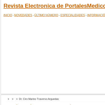
Revista Electronica de PortalesMedi
INICIO
-
NOVEDADES
-
ÚLTIMO NÚMERO
-
ESPECIALIDADES
-
INFORMACI
»
»
» Dr. Ciro Marino Traverso Arguedas