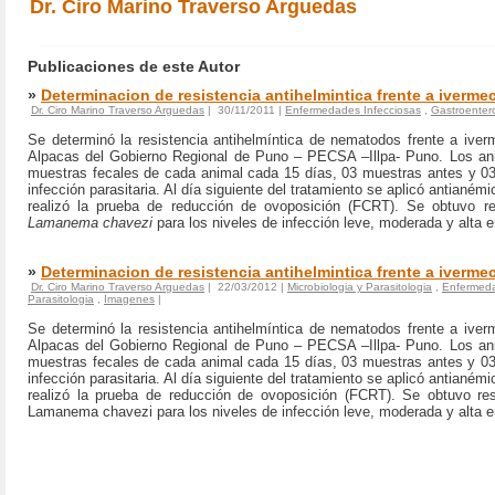
Dr. Ciro Marino Traverso Arguedas
Publicaciones de este Autor
»
Determinacion de resistencia antihelmintica frente a iverm
Dr. Ciro Marino Traverso Arguedas
| 30/11/2011 |
Enfermedades Infecciosas
,
Gastroenter
Se determinó la resistencia antihelmíntica de nematodos frente a ive
Alpacas del Gobierno Regional de Puno – PECSA –Illpa- Puno. Los ani
muestras fecales de cada animal cada 15 días, 03 muestras antes y 03
infección parasitaria. Al día siguiente del tratamiento se aplicó antian
realizó la prueba de reducción de ovoposición (FCRT). Se obtuvo re
Lamanema chavezi
para los niveles de infección leve, moderada y alta
»
Determinacion de resistencia antihelmintica frente a iverm
Dr. Ciro Marino Traverso Arguedas
| 22/03/2012 |
Microbiologia y Parasitologia
,
Enfermeda
Parasitologia
,
Imagenes
|
Se determinó la resistencia antihelmíntica de nematodos frente a ive
Alpacas del Gobierno Regional de Puno – PECSA –Illpa- Puno. Los ani
muestras fecales de cada animal cada 15 días, 03 muestras antes y 03
infección parasitaria. Al día siguiente del tratamiento se aplicó antian
realizó la prueba de reducción de ovoposición (FCRT). Se obtuvo re
Lamanema chavezi para los niveles de infección leve, moderada y alta