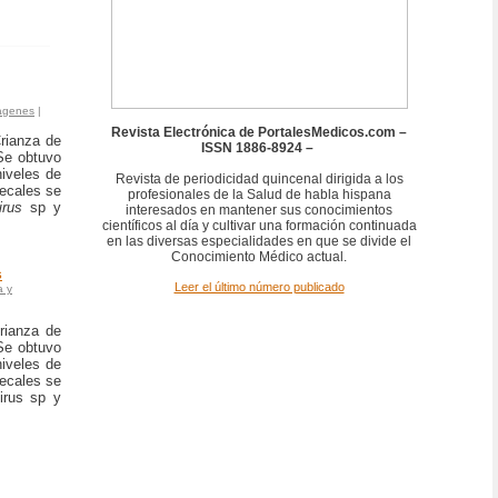
agenes
|
Revista Electrónica de PortalesMedicos.com –
rianza de
ISSN 1886-8924 –
Se obtuvo
iveles de
Revista de periodicidad quincenal dirigida a los
fecales se
profesionales de la Salud de habla hispana
rus
sp y
interesados en mantener sus conocimientos
científicos al día y cultivar una formación continuada
en las diversas especialidades en que se divide el
Conocimiento Médico actual.
s
Leer el último número publicado
a y
rianza de
Se obtuvo
iveles de
fecales se
irus sp y