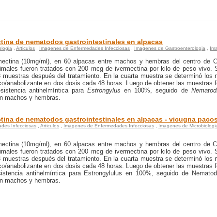
ectina de nematodos gastrointestinales en alpacas
ologia
,
Articulos
,
Imagenes de Enfermedades Infecciosas
,
Imagenes de Gastroenterologia
,
Im
rmectina (10mg/ml), en 60 alpacas entre machos y hembras del centro de C
males fueron tratados con 200 mcg de ivermectina por kilo de peso vivo. 
 muestras después del tratamiento. En la cuarta muestra se determinó los n
émico/anabolizante en dos dosis cada 48 horas. Luego de obtener las muestras 
sistencia antihelmíntica para
Estrongylus
en 100%, seguido de
Nematodi
 en machos y hembras.
ectina de nematodos gastrointestinales en alpacas - vicugna paco
des Infecciosas
,
Articulos
,
Imagenes de Enfermedades Infecciosas
,
Imagenes de Microbiologi
rmectina (10mg/ml), en 60 alpacas entre machos y hembras del centro de C
males fueron tratados con 200 mcg de ivermectina por kilo de peso vivo. 
 muestras después del tratamiento. En la cuarta muestra se determinó los n
émico/anabolizante en dos dosis cada 48 horas. Luego de obtener las muestras 
sistencia antihelmíntica para Estrongylulus en 100%, seguido de Nematod
 en machos y hembras.