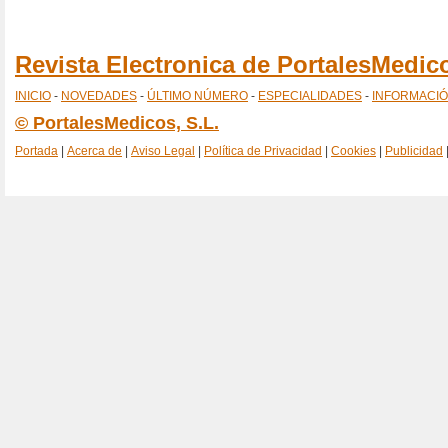
Revista Electronica de PortalesMedi
INICIO
-
NOVEDADES
-
ÚLTIMO NÚMERO
-
ESPECIALIDADES
-
INFORMACI
© PortalesMedicos, S.L.
Portada
|
Acerca de
|
Aviso Legal
|
Política de Privacidad
|
Cookies
|
Publicidad