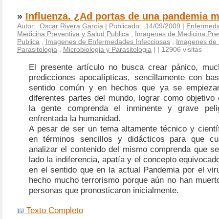
»
Influenza. ¿Ad portas de una pandemia m
Autor:
Oscar Rivera García
| Publicado: 14/09/2009 |
Enfermeda
Medicina Preventiva y Salud Publica
,
Imagenes de Medicina Prev
Publica
,
Imagenes de Enfermedades Infecciosas
,
Imagenes de M
Parasitologia
,
Microbiologia y Parasitologia
|
| 12906 visitas
El presente artículo no busca crear pánico, mu
predicciones apocalípticas, sencillamente con bas
sentido común y en hechos que ya se empieza
diferentes partes del mundo, lograr como objetivo
la gente comprenda el inminente y grave pel
enfrentada la humanidad.
A pesar de ser un tema altamente técnico y científ
en términos sencillos y didácticos para que cua
analizar el contenido del mismo comprenda que se
lado la indiferencia, apatía y el concepto equivoca
en el sentido que en la actual Pandemia por el vi
hecho mucho terrorismo porque aún no han muerto
personas que pronosticaron inicialmente.
Texto Completo