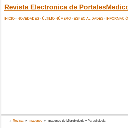
Revista Electronica de PortalesMedi
INICIO
-
NOVEDADES
-
ÚLTIMO NÚMERO
-
ESPECIALIDADES
-
INFORMACI
»
Revista
»
Imagenes
»
Imagenes de Microbiologia y Parasitologia