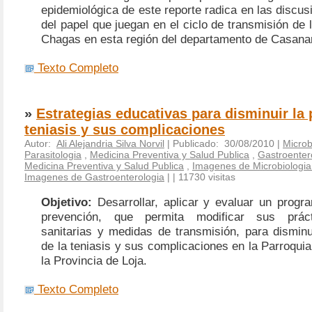
epidemiológica de este reporte radica en las discus
del papel que juegan en el ciclo de transmisión de
Chagas en esta región del departamento de Casana
Texto Completo
»
Estrategias educativas para disminuir la 
teniasis y sus complicaciones
Autor:
Ali Alejandria Silva Norvil
| Publicado: 30/08/2010 |
Microb
Parasitologia
,
Medicina Preventiva y Salud Publica
,
Gastroenter
Medicina Preventiva y Salud Publica
,
Imagenes de Microbiologia 
Imagenes de Gastroenterologia
|
| 11730 visitas
Objetivo:
Desarrollar, aplicar y evaluar un progr
prevención, que permita modificar sus práct
sanitarias y medidas de transmisión, para disminu
de la teniasis y sus complicaciones en la Parroqui
la Provincia de Loja.
Texto Completo