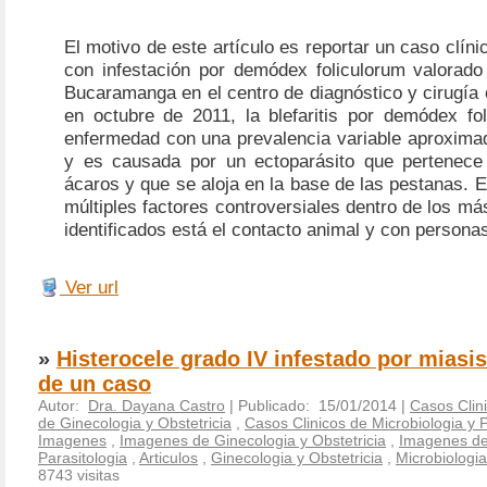
El motivo de este artículo es reportar un caso clíni
con infestación por demódex foliculorum valorado
Bucaramanga en el centro de diagnóstico y cirugía
en octubre de 2011, la blefaritis por demódex fo
enfermedad con una prevalencia variable aproxim
y es causada por un ectoparásito que pertenece
ácaros y que se aloja en la base de las pestanas. E
múltiples factores controversiales dentro de los m
identificados está el contacto animal y con persona
Ver url
»
Histerocele grado IV infestado por miasis
de un caso
Autor:
Dra. Dayana Castro
| Publicado: 15/01/2014 |
Casos Clin
de Ginecologia y Obstetricia
,
Casos Clinicos de Microbiologia y P
Imagenes
,
Imagenes de Ginecologia y Obstetricia
,
Imagenes de 
Parasitologia
,
Articulos
,
Ginecologia y Obstetricia
,
Microbiologia
8743 visitas