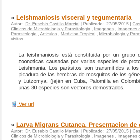
»
Leishmaniosis visceral y tegumentaria
Autor:
Dr. Eusebio Castillo Marcial
| Publicado: 27/05/2015 |
Cas
Clinicos de Microbiologia y Parasitologia
,
Imagenes
,
Imagenes d
Parasitologia
,
Articulos
,
Medicina Tropical
,
Microbiologia y Para
visitas
La leishmaniosis está constituida por un grupo
zoonoticas causadas por varias especies de prot
Leishmania. Los parásitos son transmitidos a lo
picadura de las hembras de mosquitos de los gén
y Lutzomya, (jején en Cuba, Palomilla en Colombi
unas 30 especies son vectores demostrados.
Ver url
»
Larva Migrans Cutanea. Presentacion de
Autor:
Dr. Eusebio Castillo Marcial
| Publicado: 27/05/2015 |
Cas
Clinicos de Microbiologia y Parasitologia
,
Imagenes
,
Imagenes d