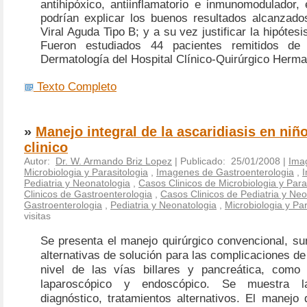
antihipóxico, antiinflamatorio e inmunomodulador, 
podrían explicar los buenos resultados alcanzados
Viral Aguda Tipo B; y a su vez justificar la hipótesi
Fueron estudiados 44 pacientes remitidos de
Dermatología del Hospital Clínico-Quirúrgico Herma
Texto Completo
»
Manejo integral de la ascaridiasis en niñ
clinico
Autor:
Dr. W. Armando Briz Lopez
| Publicado: 25/01/2008 |
Ima
Microbiologia y Parasitologia
,
Imagenes de Gastroenterologia
,
Pediatria y Neonatologia
,
Casos Clinicos de Microbiologia y Para
Clinicos de Gastroenterologia
,
Casos Clinicos de Pediatria y Neo
Gastroenterologia
,
Pediatria y Neonatologia
,
Microbiologia y Par
visitas
Se presenta el manejo quirúrgico convencional, su
alternativas de solución para las complicaciones de 
nivel de las vías billares y pancreática, como
laparoscópico y endoscópico. Se muestra la 
diagnóstico, tratamientos alternativos.
El manejo q