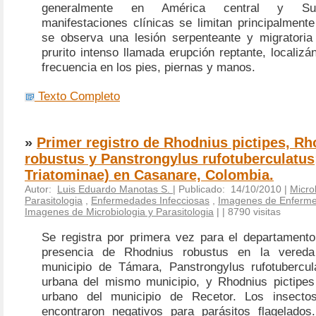
generalmente en América central y Sur
manifestaciones clínicas se limitan principalmente
se observa una lesión serpenteante y migratori
prurito intenso llamada erupción reptante, locali
frecuencia en los pies, piernas y manos.
Texto Completo
»
Primer registro de Rhodnius pictipes, R
robustus y Panstrongylus rufotuberculatus
Triatominae) en Casanare, Colombia.
Autor:
Luis Eduardo Manotas S.
| Publicado: 14/10/2010 |
Micro
Parasitologia
,
Enfermedades Infecciosas
,
Imagenes de Enferme
Imagenes de Microbiologia y Parasitologia
|
| 8790 visitas
Se registra por primera vez para el departament
presencia de
Rhodnius robustus
en la vereda
municipio de Támara,
Panstrongylus rufotubercu
urbana del mismo municipio, y
Rhodnius pictipe
urbano del municipio de Recetor. Los insecto
encontraron negativos para parásitos flagelados