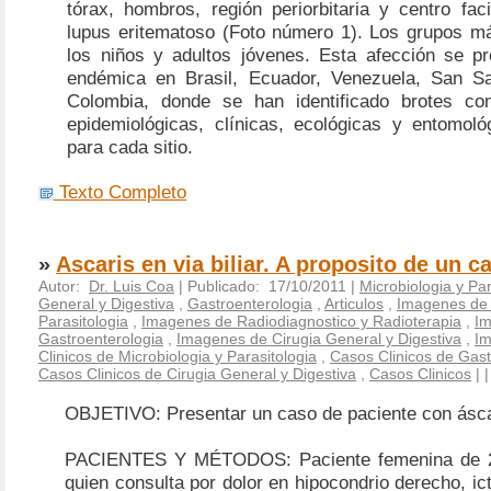
tórax, hombros, región periorbitaria y centro fac
lupus eritematoso (Foto número 1). Los grupos m
los niños y adultos jóvenes. Esta afección se p
endémica en Brasil, Ecuador, Venezuela, San Sa
Colombia, donde se han identificado brotes con
epidemiológicas, clínicas, ecológicas y entomoló
para cada sitio.
Texto Completo
»
Ascaris en via biliar. A proposito de un c
Autor:
Dr. Luis Coa
| Publicado: 17/10/2011 |
Microbiologia y Par
General y Digestiva
,
Gastroenterologia
,
Articulos
,
Imagenes de 
Parasitologia
,
Imagenes de Radiodiagnostico y Radioterapia
,
I
Gastroenterologia
,
Imagenes de Cirugia General y Digestiva
,
I
Clinicos de Microbiologia y Parasitologia
,
Casos Clinicos de Gast
Casos Clinicos de Cirugia General y Digestiva
,
Casos Clinicos
|
OBJETIVO:
Presentar un caso de paciente con
ásca
PACIENTES Y MÉTODOS:
Paciente femenina de
quien consulta por dolor en hipocondrio derecho, ict