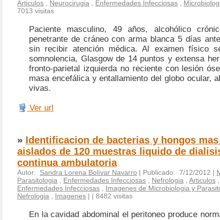
Articulos
,
Neurocirugia
,
Enfermedades Infecciosas
,
Microbiolog
7013 visitas
Paciente masculino, 49 años, alcohólico crónic
penetrante de cráneo con arma blanca 5 días ante
sin recibir atención médica. Al examen físico s
somnolencia, Glasgow de 14 puntos y extensa herid
fronto-parietal izquierda no reciente con lesión ós
masa encefálica y entallamiento del globo ocular, 
vivas.
Ver url
»
Identificacion de bacterias y hongos mas
aislados de 120 muestras liquido de dialisi
continua ambulatoria
Autor:
Sandra Lorena Bolívar Navarro
| Publicado: 7/12/2012 |
M
Parasitologia
,
Enfermedades Infecciosas
,
Nefrologia
,
Articulos
Enfermedades Infecciosas
,
Imagenes de Microbiologia y Parasit
Nefrologia
,
Imagenes
|
| 8482 visitas
En la cavidad abdominal el peritoneo produce norm