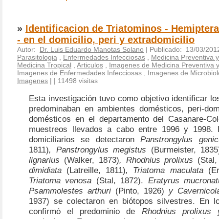
»
Identificacion de Triatominos - Hemipter
- en el domicilio, peri y extradomicilio
Autor:
Dr. Luis Eduardo Manotas Solano
| Publicado: 13/03/201
Parasitologia
,
Enfermedades Infecciosas
,
Medicina Preventiva y
Medicina Tropical
,
Articulos
,
Imagenes de Medicina Preventiva y
Imagenes de Enfermedades Infecciosas
,
Imagenes de Microbiolo
Imagenes
|
| 11498 visitas
Esta investigación tuvo como objetivo identificar lo
predominaban en ambientes domésticos, peri-dom
domésticos en el departamento del Casanare-Col
muestreos llevados a cabo entre 1996 y 1998. 
domiciliarios se detectaron
Panstrongylus geni
1811)
, Panstrongylus megistus
(Burmeister, 183
lignarius
(Walker, 1873)
, Rhodnius prolixus
(Stal
dimidiata
(Latreille, 1811)
, Triatoma maculata
(E
Triatoma venosa
(Stal, 1872).
Eratyrus mucrona
Psammolestes arthuri
(Pinto, 1926)
y Cavernicol
1937)
se colectaron en biótopos silvestres. En l
confirmó el predominio de
Rhodnius prolixus 