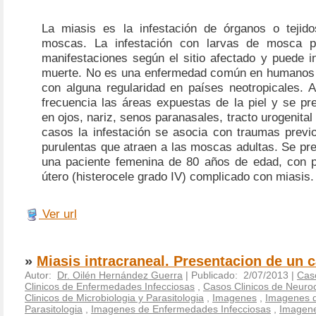
La miasis es la infestación de órganos o tejid
moscas. La infestación con larvas de mosca p
manifestaciones según el sitio afectado y puede i
muerte. No es una enfermedad común en humanos 
con alguna regularidad en países neotropicales. 
frecuencia las áreas expuestas de la piel y se pr
en ojos, nariz, senos paranasales, tracto urogenital
casos la infestación se asocia con traumas previ
purulentas que atraen a las moscas adultas. Se pr
una paciente femenina de 80 años de edad, con pr
útero (histerocele grado IV) complicado con miasis.
Ver url
»
Miasis intracraneal. Presentacion de un 
Autor:
Dr. Oilén Hernández Guerra
| Publicado: 2/07/2013 |
Caso
Clinicos de Enfermedades Infecciosas
,
Casos Clinicos de Neuroc
Clinicos de Microbiologia y Parasitologia
,
Imagenes
,
Imagenes d
Parasitologia
,
Imagenes de Enfermedades Infecciosas
,
Imagene