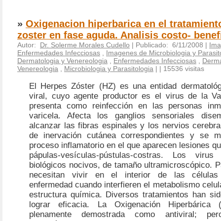
»
Oxigenacion hiperbarica en el tratamient
zoster en fase aguda. Analisis costo- benef
Autor:
Dr. Solerme Morales Cudello
| Publicado: 6/11/2008 |
Ima
Enfermedades Infecciosas
,
Imagenes de Microbiologia y Parasit
Dermatologia y Venereologia
,
Enfermedades Infecciosas
,
Derma
Venereologia
,
Microbiologia y Parasitologia
|
| 15536 visitas
El Herpes Zóster (HZ) es una entidad dermatológi
viral, cuyo agente productor es el virus de la Va
presenta como reinfección en las personas inm
varicela. Afecta los ganglios sensoriales dise
alcanzar las fibras espinales y los nervios cerebr
de inervación cutánea correspondientes y se ma
proceso inflamatorio en el que aparecen lesiones q
pápulas-vesículas-pústulas-costras. Los viru
biológicos nocivos, de tamaño ultramicroscópico. P
necesitan vivir en el interior de las célula
enfermedad cuando interfieren el metabolismo celul
estructura química. Diversos tratamientos han si
lograr eficacia. La Oxigenación Hiperbárica
plenamente demostrada como antiviral; pe