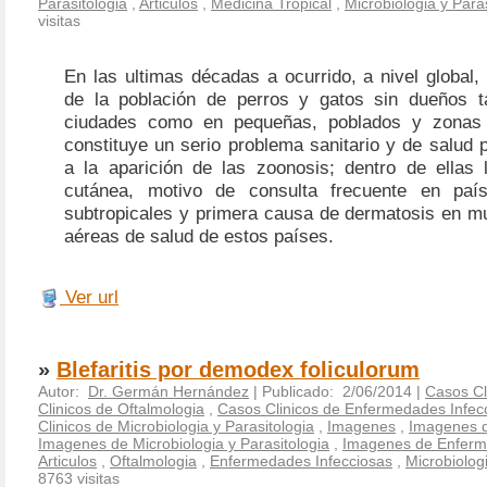
Parasitologia
,
Articulos
,
Medicina Tropical
,
Microbiologia y Para
visitas
En las ultimas décadas a ocurrido, a nivel global, 
de la población de perros y gatos sin dueños t
ciudades como en pequeñas, poblados y zonas r
constituye un serio problema sanitario y de salud
a la aparición de las zoonosis; dentro de ellas 
cutánea, motivo de consulta frecuente en país
subtropicales y primera causa de dermatosis en m
aéreas de salud de estos países.
Ver url
»
Blefaritis por demodex foliculorum
Autor:
Dr. Germán Hernández
| Publicado: 2/06/2014 |
Casos Cl
Clinicos de Oftalmologia
,
Casos Clinicos de Enfermedades Infec
Clinicos de Microbiologia y Parasitologia
,
Imagenes
,
Imagenes d
Imagenes de Microbiologia y Parasitologia
,
Imagenes de Enferm
Articulos
,
Oftalmologia
,
Enfermedades Infecciosas
,
Microbiologi
8763 visitas