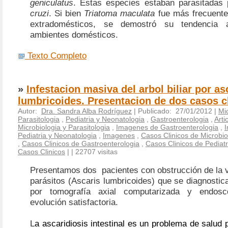
geniculatus
. Estas especies estaban parasitadas
cruzi
. Si bien
Triatoma maculata
fue más frecuente
extradomésticos, se demostró su tendencia a
ambientes domésticos.
Texto Completo
»
Infestacion masiva del arbol biliar por as
lumbricoides. Presentacion de dos casos c
Autor:
Dra. Sandra Alba Rodríguez
| Publicado: 27/01/2012 |
Mic
Parasitologia
,
Pediatria y Neonatologia
,
Gastroenterologia
,
Arti
Microbiologia y Parasitologia
,
Imagenes de Gastroenterologia
,
Pediatria y Neonatologia
,
Imagenes
,
Casos Clinicos de Microbio
,
Casos Clinicos de Gastroenterologia
,
Casos Clinicos de Pediatr
Casos Clinicos
|
| 22707 visitas
Presentamos dos
pacientes con obstrucción de la v
parásitos (Ascaris lumbricoides) que se diagnosti
por tomografía axial computarizada y endosc
evolución satisfactoria.
L
a ascaridiosis intestinal es un problema de salud 