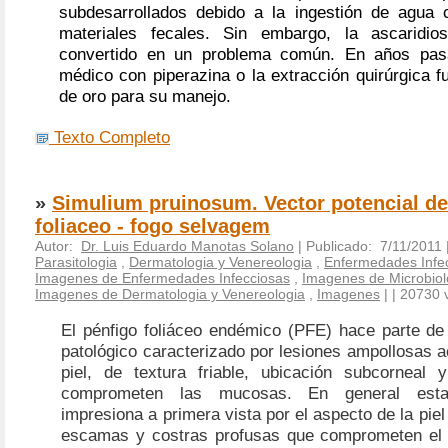
subdesarrollados debido a la ingestión de agua
materiales fecales. Sin embargo, la ascaridios
convertido en un problema común. En años pas
médico con piperazina o la extracción quirúrgica f
de oro para su manejo.
Texto Completo
»
Simulium pruinosum. Vector potencial de
foliaceo - fogo selvagem
Autor:
Dr. Luis Eduardo Manotas Solano
| Publicado: 7/11/2011 
Parasitologia
,
Dermatologia y Venereologia
,
Enfermedades Infe
Imagenes de Enfermedades Infecciosas
,
Imagenes de Microbiolo
Imagenes de Dermatologia y Venereologia
,
Imagenes
|
| 20730 v
El pénfigo foliáceo endémico (PFE) hace parte de 
patológico caracterizado por lesiones ampollosas ac
piel, de textura friable, ubicación subcorneal
comprometen las mucosas. En general esta
impresiona a primera vista por el aspecto de la pie
escamas y costras profusas que comprometen el 