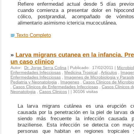
Refiere enfermedad actual desde 5 días previo
cuando comienza a presentar dolor en hipocondr
cólico, postprandial, acompañado de vómito
alimentario asimismo ictericia mucocutánea.
Texto Completo
»
Larva migrans cutanea en la infancia. Pr
un caso clinico
Autor:
Dr. Jorge Serra Colina
| Publicado: 17/02/2011 |
Microbiol
Enfermedades Infecciosas
,
Medicina Tropical
,
Articulos
,
Image
Enfermedades Infecciosas
,
Imagenes de Microbiologia y Parasit
Pediatria y Neonatologia
,
Imagenes
,
Casos Clinicos de Microbio
,
Casos Clinicos de Enfermedades Infecciosas
,
Casos Clinicos de
Neonatologia
,
Casos Clinicos
|
| 30106 visitas
La larva migrans cutánea es una erupción cu
causada por la penetración en la piel de larvas d
siendo más frecuente la infección causada p
braziliense. Esta infección se detecta con may
personas que habitan en regiones tropicales y