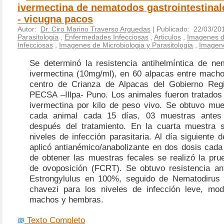
ivermectina de nematodos gastrointestinal
- vicugna pacos
Autor:
Dr. Ciro Marino Traverso Arguedas
| Publicado: 22/03/20
Parasitologia
,
Enfermedades Infecciosas
,
Articulos
,
Imagenes 
Infecciosas
,
Imagenes de Microbiologia y Parasitologia
,
Imagen
Se determinó la resistencia antihelmíntica de ne
ivermectina (10mg/ml), en 60 alpacas entre mach
centro de Crianza de Alpacas del Gobierno Reg
PECSA –Illpa- Puno. Los animales fueron tratado
ivermectina por kilo de peso vivo. Se obtuvo mue
cada animal cada 15 días, 03 muestras antes
después del tratamiento. En la cuarta muestra 
niveles de infección parasitaria. Al día siguiente d
aplicó antianémico/anabolizante en dos dosis cada
de obtener las muestras fecales se realizó la pru
de ovoposición (FCRT). Se obtuvo resistencia ant
Estrongylulus en 100%, seguido de Nematodiru
chavezi para los niveles de infección leve, mo
machos y hembras.
Texto Completo