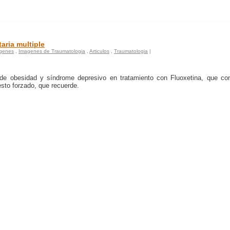
aria multiple
genes
,
Imagenes de Traumatologia
,
Articulos
,
Traumatologia
|
de obesidad y síndrome depresivo en tratamiento con Fluoxetina, que con
esto forzado, que recuerde.