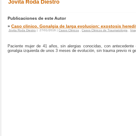
Jovita Roda Diestro
Publicaciones de este Autor
»
Caso clinico. Gonalgia de larga evolucion: exostosis heredit
Jovita Roda Diestro
| 27/01/2016 |
Casos Clinicos
,
Casos Clinicos de Traumatologia
,
Ima
Paciente mujer de 41 años, sin alergias conocidas, con antecedente 
gonalgia izquierda de unos 3 meses de evolución, sin trauma previo ni g