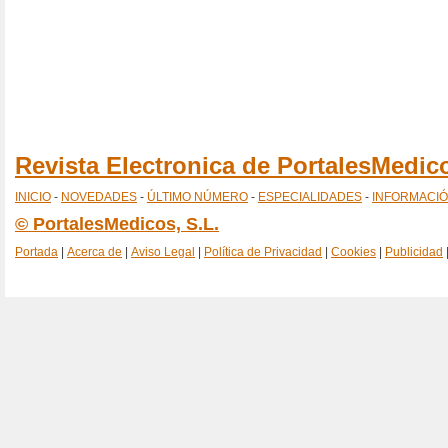
Revista Electronica de PortalesMedi
INICIO
-
NOVEDADES
-
ÚLTIMO NÚMERO
-
ESPECIALIDADES
-
INFORMACI
© PortalesMedicos, S.L.
Portada
|
Acerca de
|
Aviso Legal
|
Política de Privacidad
|
Cookies
|
Publicidad