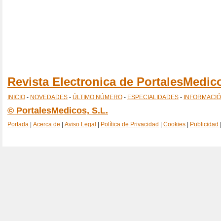
Revista Electronica de PortalesMedi
INICIO
-
NOVEDADES
-
ÚLTIMO NÚMERO
-
ESPECIALIDADES
-
INFORMACI
© PortalesMedicos, S.L.
Portada
|
Acerca de
|
Aviso Legal
|
Política de Privacidad
|
Cookies
|
Publicidad