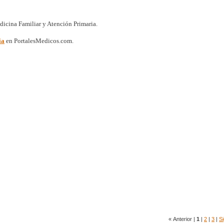
dicina Familiar y Atención Primaria.
ia
en PortalesMedicos.com.
« Anterior |
1
|
2
|
3
|
Si