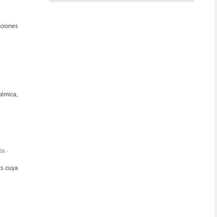
aciones
témica,
ria
,
os cuya