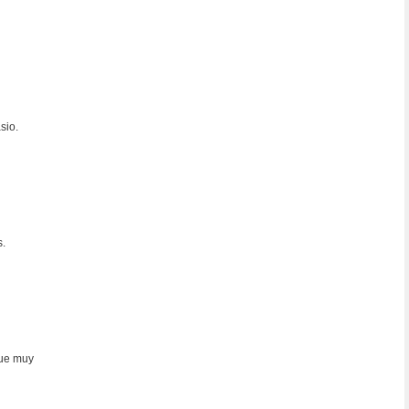
sio.
s.
que muy