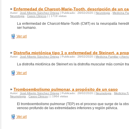
»
Enfermedad de Charcot-Marie-Tooth, descripción de un c
Autor:
José Alberto Sánchez Ortega
| Publicado: 28/02/2020 |
Neurologia
,
Medicina Fam
Neurologia
,
Casos Clinicos
|
| 1719 visitas
La enfermedad de Charcot-Marie-Tooth (CMT) es la neuropatía heredita
ser humano.
Ver url
»
Distrofia miotónica tipo 1 o enfermedad de Steinert, a pro
Autor:
José Alberto Sánchez Ortega
| Publicado: 28/02/2020 |
Medicina Familiar y Atenc
La distrofia miotónica de Steinert es la distrofia muscular más común tra
Ver url
»
Tromboembolismo pulmonar, a propósito de un caso
Autor:
José Alberto Sánchez Ortega
| Publicado: 28/02/2020 |
Neumologia
,
Medicina Fa
Neumologia
,
Casos Clinicos
|
| 1964 visitas
El tromboembolismo pulmonar (TEP) es el proceso que surge de la obstr
venoso profundo de las extremidades inferiores y región pélvica.
Ver url