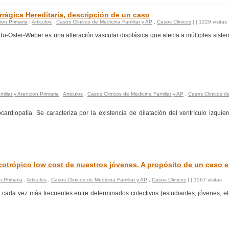
ágica Hereditaria, descripción de un caso
ion Primaria
,
Articulos
,
Casos Clinicos de Medicina Familiar y AP
,
Casos Clinicos
|
| 1229 visitas
u-Osler-Weber es una alteración vascular displásica que afecta a múltiples siste
miliar y Atencion Primaria
,
Articulos
,
Casos Clinicos de Medicina Familiar y AP
,
Casos Clinicos d
ardiopatía. Se caracteriza por la existencia de dilatación del ventrículo izquie
icotrópico low cost de nuestros jóvenes. A propósito de un caso 
n Primaria
,
Articulos
,
Casos Clinicos de Medicina Familiar y AP
,
Casos Clinicos
|
| 1567 visitas
 cada vez más frecuentes entre determinados colectivos (estudiantes, jóvenes, et