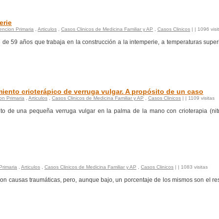
erie
tencion Primaria
,
Articulos
,
Casos Clinicos de Medicina Familiar y AP
,
Casos Clinicos
|
| 1096 visi
te de 59 años que trabaja en la construcción a la intemperie, a temperaturas super
ento crioterápico de verruga vulgar. A propósito de un caso
on Primaria
,
Articulos
,
Casos Clinicos de Medicina Familiar y AP
,
Casos Clinicos
|
| 1109 visitas
nto de una pequeña verruga vulgar en la palma de la mano con crioterapia (ni
Primaria
,
Articulos
,
Casos Clinicos de Medicina Familiar y AP
,
Casos Clinicos
|
| 1083 visitas
n causas traumáticas, pero, aunque bajo, un porcentaje de los mismos son el re