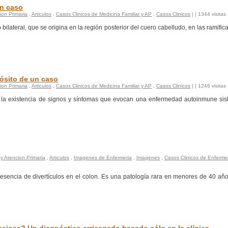
un caso
ion Primaria
,
Articulos
,
Casos Clinicos de Medicina Familiar y AP
,
Casos Clinicos
|
| 1344 visitas
 bilateral, que se origina en la región posterior del cuero cabelludo, en las ramific
pósito de un caso
ion Primaria
,
Articulos
,
Casos Clinicos de Medicina Familiar y AP
,
Casos Clinicos
|
| 1246 visitas
r la existencia de signos y síntomas que evocan una enfermedad autoinmune sis
 y Atencion Primaria
,
Articulos
,
Imagenes de Enfermeria
,
Imagenes
,
Casos Clinicos de Enferme
resencia de divertículos en el colon. Es una patología rara en menores de 40 añ