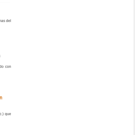
mas del
e
rdo con
en
c.) que