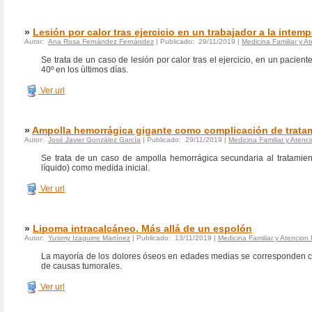
»
Lesión por calor tras ejercicio en un trabajador a la intemp
Autor:
Ana Rosa Fernández Fernández
| Publicado: 29/11/2019 |
Medicina Familiar y A
Se trata de un caso de lesión por calor tras el ejercicio, en un pacien
40º en los últimos días.
Ver url
»
Ampolla hemorrágica gigante como complicación de tratami
Autor:
José Javier González García
| Publicado: 29/11/2019 |
Medicina Familiar y Atenci
Se trata de un caso de ampolla hemorrágica secundaria al tratamie
líquido) como medida inicial.
Ver url
»
Lipoma intracalcáneo. Más allá de un espolón
Autor:
Yusimy Izaguirre Martínez
| Publicado: 13/11/2019 |
Medicina Familiar y Atencion 
La mayoría de los dolores óseos en edades medias se corresponden co
de causas tumorales.
Ver url