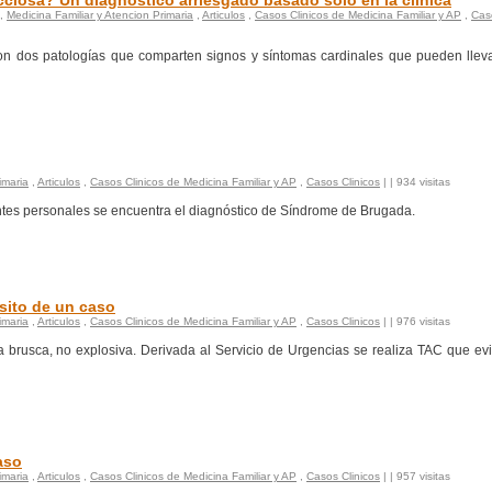
ciosa? Un diagnóstico arriesgado basado sólo en la clínica
,
Medicina Familiar y Atencion Primaria
,
Articulos
,
Casos Clinicos de Medicina Familiar y AP
,
Cas
son dos patologías que comparten signos y síntomas cardinales que pueden llev
imaria
,
Articulos
,
Casos Clinicos de Medicina Familiar y AP
,
Casos Clinicos
|
| 934 visitas
entes personales se encuentra el diagnóstico de Síndrome de Brugada.
sito de un caso
imaria
,
Articulos
,
Casos Clinicos de Medicina Familiar y AP
,
Casos Clinicos
|
| 976 visitas
brusca, no explosiva. Derivada al Servicio de Urgencias se realiza TAC que ev
aso
imaria
,
Articulos
,
Casos Clinicos de Medicina Familiar y AP
,
Casos Clinicos
|
| 957 visitas