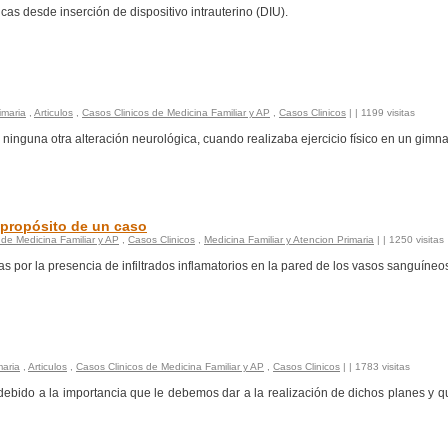
as desde inserción de dispositivo intrauterino (DIU).
imaria
,
Articulos
,
Casos Clinicos de Medicina Familiar y AP
,
Casos Clinicos
|
| 1199 visitas
inguna otra alteración neurológica, cuando realizaba ejercicio físico en un gimna
a propósito de un caso
 de Medicina Familiar y AP
,
Casos Clinicos
,
Medicina Familiar y Atencion Primaria
|
| 1250 visitas
 por la presencia de infiltrados inflamatorios en la pared de los vasos sanguíneo
maria
,
Articulos
,
Casos Clinicos de Medicina Familiar y AP
,
Casos Clinicos
|
| 1783 visitas
debido a la importancia que le debemos dar a la realización de dichos planes y 