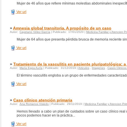
Mujer de 46 años que refiere mínimas molestias abdominales inespecífic
Ver url
»
Amnesia global transitoria. A propósito de un caso
Autor:
Cayetano Vélez García
| Publicado: 17/01/2020 |
Medicina Familiar y Atencion Pr
Mujer de 64 años que presenta pérdida brusca de memoria reciente sin n
Ver url
»
Tratamiento de la vasculitis en paciente pluripatológica: 
Autor:
María Egea Auría
| Publicado: 31/12/2019 |
Articulos
,
Imagenes
,
Casos Clinicos
El término vasculitis engloba a un grupo de enfermedades caracterizadas
Ver url
»
Caso clínico atención primaria
Autor:
Ana Romanos Visiedo
| Publicado: 29/11/2019 |
Medicina Familiar y Atencion Pri
Hemos llevado a cabo un plan de cuidados sobre un caso clínico real 
pocos podemos hacer en la práctica...
Ver url