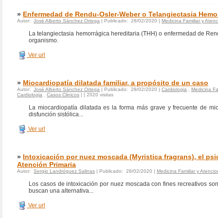
»
Enfermedad de Rendu-Osler-Weber o Telangiectasia Hemorr
Autor:
José Alberto Sánchez Ortega
| Publicado: 28/02/2020 |
Medicina Familiar y Atenc
La telangiectasia hemorrágica hereditaria (THH) o enfermedad de Rend
organismo.
Ver url
»
Miocardiopatía dilatada familiar, a propósito de un caso
Autor:
José Alberto Sánchez Ortega
| Publicado: 28/02/2020 |
Cardiologia
,
Medicina Fa
Cardiologia
,
Casos Clinicos
|
| 2020 visitas
La miocardiopatía dilatada es la forma más grave y frecuente de mioc
disfunción sistólica...
Ver url
»
Intoxicación por nuez moscada (Myristica fragrans), el ps
Atención Primaria
Autor:
Sergio Landróguez Salinas
| Publicado: 28/02/2020 |
Medicina Familiar y Atencio
Los casos de intoxicación por nuez moscada con fines recreativos son
buscan una alternativa...
Ver url