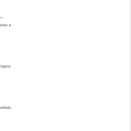
tas
iores a
trógeno
sultado