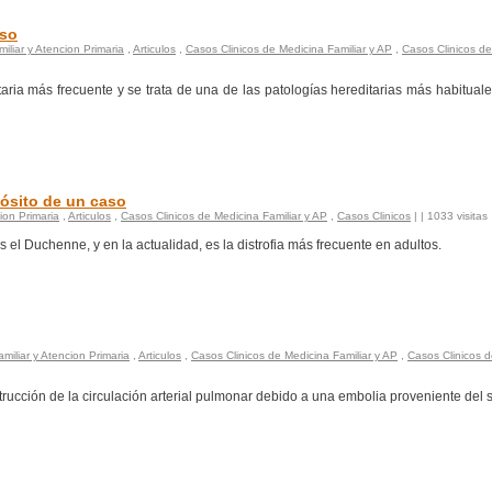
aso
iliar y Atencion Primaria
,
Articulos
,
Casos Clinicos de Medicina Familiar y AP
,
Casos Clinicos de
ria más frecuente y se trata de una de las patologías hereditarias más habituale
pósito de un caso
ion Primaria
,
Articulos
,
Casos Clinicos de Medicina Familiar y AP
,
Casos Clinicos
|
| 1033 visitas
s el Duchenne, y en la actualidad, es la distrofia más frecuente en adultos.
miliar y Atencion Primaria
,
Articulos
,
Casos Clinicos de Medicina Familiar y AP
,
Casos Clinicos 
ucción de la circulación arterial pulmonar debido a una embolia proveniente del 