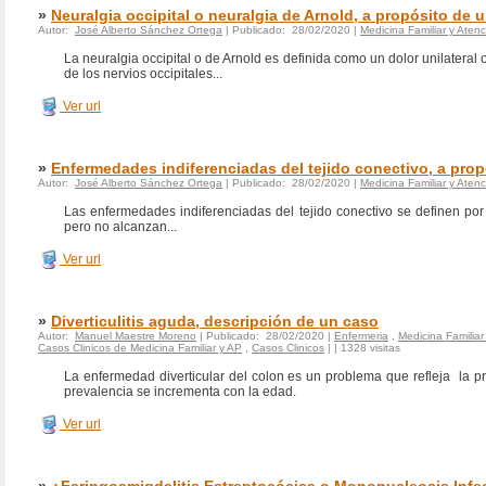
»
Neuralgia occipital o neuralgia de Arnold, a propósito de 
Autor:
José Alberto Sánchez Ortega
| Publicado: 28/02/2020 |
Medicina Familiar y Atenc
La neuralgia occipital o de Arnold es definida como un dolor unilateral o
de los nervios occipitales...
Ver url
»
Enfermedades indiferenciadas del tejido conectivo, a pro
Autor:
José Alberto Sánchez Ortega
| Publicado: 28/02/2020 |
Medicina Familiar y Atenc
Las enfermedades indiferenciadas del tejido conectivo se definen po
pero no alcanzan...
Ver url
»
Diverticulitis aguda, descripción de un caso
Autor:
Manuel Maestre Moreno
| Publicado: 28/02/2020 |
Enfermeria
,
Medicina Familiar
Casos Clinicos de Medicina Familiar y AP
,
Casos Clinicos
|
| 1328 visitas
La enfermedad diverticular del colon es un problema que refleja la p
prevalencia se incrementa con la edad.
Ver url