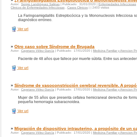
»
¿Faringoamigdalitis Estreptocócica o Mononucleosis Infec
Autor:
Sergio Landróguez Salinas
| Publicado: 31/01/2020 |
Enfermedades Infecciosas
Clinicos de Enfermedades Infecciosas
,
Casos Clinicos
|
| 2403 visitas
La Faringoamigdalitis Estreptocócica y la Mononucleosis Infecciosa 
diagnóstico erróneo.
Ver url
»
Otro caso sobre Síndrome de Brugada
Autor:
Cayetano Vélez García
| Publicado: 17/01/2020 |
Medicina Familiar y Atencion Pr
Paciente de 48 años que fallece por muerte súbita. Entre sus anteced
Ver url
»
Síndrome de vasoconstricción cerebral reversible. A propó
Autor:
Cayetano Vélez García
| Publicado: 17/01/2020 |
Medicina Familiar y Atencion Pr
Mujer de 55 años que presenta cefalea hemicraneal derecha de forma 
pequeña hemorragia subaracnoidea.
Ver url
»
Migración de dispositivo intrauterino, a propósito de un c
Autor:
Cayetano Vélez García
| Publicado: 17/01/2020 |
Medicina Familiar y Atencion Pr