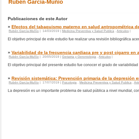
Rubén García-Muñío
Publicaciones de este Autor
»
Efectos del tabaquismo materno en salud antropométrica de
Rubén García-Muñío
| 14/03/2019 |
Medicina Preventiva y Salud Publica
,
Articulos
|
El objetivo principal de este estudio fue realizar una revisión bibliográfica ac
»
Variabilidad de la frecuencia cardiaca pre y post cigarro en 
Rubén García-Muñío
| 20/05/2019 |
Geriatria y Gerontologia
,
Articulos
|
El objetivo principal del presente estudio fue conocer el grado de variabilid
»
Revisión sistemática: Prevención primaria de la depresión e
Rubén García-Muñío
| 17/07/2019 |
Psicologia
,
Medicina Preventiva y Salud Publica
,
Art
La depresión es un importante problema de salud pública a nivel mundial, con 