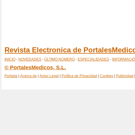
Revista Electronica de PortalesMedi
INICIO
-
NOVEDADES
-
ÚLTIMO NÚMERO
-
ESPECIALIDADES
-
INFORMACI
© PortalesMedicos, S.L.
Portada
|
Acerca de
|
Aviso Legal
|
Política de Privacidad
|
Cookies
|
Publicidad