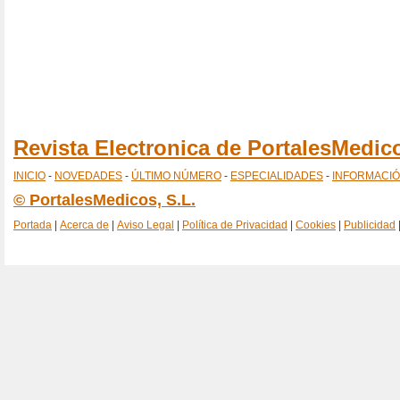
Revista Electronica de PortalesMedi
INICIO
-
NOVEDADES
-
ÚLTIMO NÚMERO
-
ESPECIALIDADES
-
INFORMACI
© PortalesMedicos, S.L.
Portada
|
Acerca de
|
Aviso Legal
|
Política de Privacidad
|
Cookies
|
Publicidad