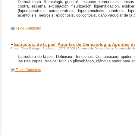
Dermatología. Semiología general. Lesiones elementales clínicas 
costra, escama, excoriación, fisurización, liquenificación, exulcer
(hiperqueratosis, paraqueratosis, hipergranulosis, acantosis, hipe
acantólisis, necrosis, exocitosis, coilocitosis, daño vacuolar de la 
Texto Completo
»
Estructura de la piel. Apuntes de Dermatologia. Apuntes d
Autor:
Clara Gallego
| Publicado: 27/11/2008 |
Apuntes de Dermatologia. Apuntes de Me
Estructura de la piel. Definición, funciones. Composición: epide
las tres capas. Anejos: folículo pilosebáceo, glándula sudorípara a
Texto Completo