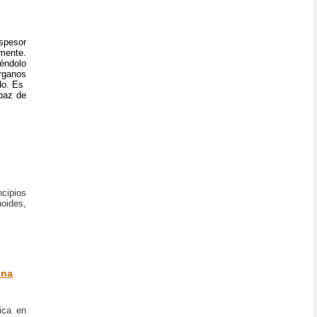
espesor
mente.
iéndolo
rganos
do. Es
apaz de
ncipios
noides,
ina
ica en