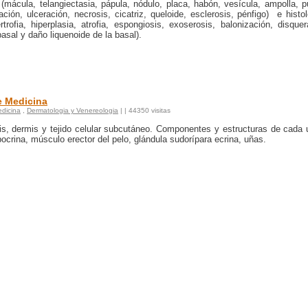
(mácula, telangiectasia, pápula, nódulo, placa, habón, vesícula, ampolla, p
ación, ulceración, necrosis, cicatriz, queloide, esclerosis, pénfigo) e histo
rtrofia, hiperplasia, atrofia, espongiosis, exoserosis, balonización, disquer
basal y daño liquenoide de la basal).
e Medicina
dicina
,
Dermatologia y Venereologia
|
| 44350 visitas
rmis, dermis y tejido celular subcutáneo. Componentes y estructuras de cada
pocrina, músculo erector del pelo, glándula sudorípara ecrina, uñas.