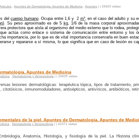
Articulos
,
Apuntes de Dermatologia. Apuntes de Medicina
,
Apuntes
|
| 26920 visitas
es del
cuerpo humano
. Ocupa entre 1,6 y
2
m²
, en el caso del adulto y su 
ón
). Su peso aproximado es de 5
kg
, 1/6 de la masa corporal aproximada
era protectora que aísla al organismo del medio externo que lo rodea, proteg
o que actúa como enlace o sistema de comunicación entre entorno y los ó
a importancia, por lo que es de vital importancia conservarla en buen esta
nerarse y repararse a sí misma, lo que significa que en caso de lesión es c
Dermatologia. Apuntes de Medicina
edicina
,
Dermatologia y Venereologia
|
| 20635 visitas
ersas lesiones dermatológicas: terapéutica tópica, tipos de tratamiento, pri
 citotóxicos, inmunomoduladores, antisépticos, antivíricos, antibióticos, reti
elementales de la piel. Apuntes de Dermatologia. Apuntes de Medic
dicina
,
Dermatologia y Venereologia
|
| 42371 visitas
riología, Anatomía, Histología, y fisiología de la piel. La Historia clín