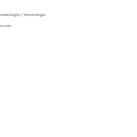
Dermatología y Venereología.
os.com.