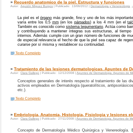
»
Recuerdo anatomico de la piel. Estructura y funciones
Autor:
Agustín Míguez Burgos
| Publicado: 13/06/2012 |
Dermatologia y Venereologia
,
La
piel
es el
órgano
más grande, fino y uno de los más important
varía entre los 0,5
mm
(en los
párpados
) a los 4 mm (en el
tal
También es conocido como
sistema tegumentario
. Actúa como barr
y contribuyendo a mantener íntegras sus estructuras, al tiemp
internos. Además cumple con un gran número de funciones de much
de especial relevancia el hecho de que la piel sea capaz de rege
curarse por sí misma y restablecer su continuidad.
Texto Completo
»
Tratamiento de las lesiones dermatologicas. Apuntes de 
Autor:
Clara Gallego
| Publicado: 12/12/2008 |
Apuntes de Dermatologia. Apuntes de M
Conceptos generales de interés respecto al tratamiento de las div
activos empleados en Dermatología (queratolíticos, antipsoriásicos,
etc.).
Texto Completo
»
Embriologia, Anatomia, Histologia, Fisiologia y lesiones 
Autor:
Clara Gallego
| Publicado: 27/11/2008 |
Apuntes de Dermatologia. Apuntes de Me
Concepto de Dermatología Médico Quirúrgica y Venereología. Emb