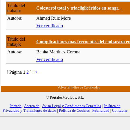
Título del
Colesterol total y triacilglicéridos en sangr...
trabajo:
Autor/a:
Ahmed Ruiz More
Ver certificado
Título del
Complicaciones más frecuentes del embarazo en.
trabajo:
Autor/a:
Benita Martínez Corona
Ver certificado
[ Página
1
2
]
+>
Volver al Índice de Certificados
© PortalesMedicos, S.L.
Portada
|
Acerca de
|
Aviso Legal y Condiciones Generales
|
Política de
Privacidad y Tratamiento de datos
|
Política de Cookies
|
Publicidad
|
Contactar