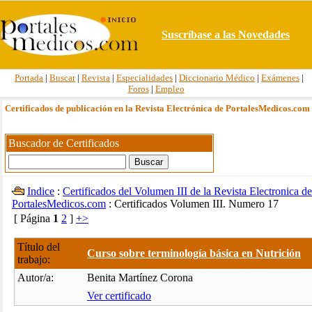
Suscríbase a las Novedades
Portada
|
Buscar
|
Revista
|
Especialidades
|
Diccionario Médico
|
Exámenes
|
Foros
|
Empleo
Certificados de publicación en la Revista Electrónica de PortalesMedicos.com
Buscador de Certificados
Indice
:
Certificados del Volumen III de la Revista Electronica de
PortalesMedicos.com
: Certificados Volumen III. Numero 17
[ Página
1
2
]
+>
Título del
Curso sobre terminología básica en Nutrición
trabajo:
Autor/a:
Benita Martínez Corona
Ver certificado