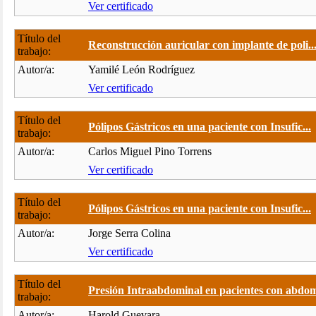
Ver certificado
Título del
Reconstrucción auricular con implante de poli..
trabajo:
Autor/a:
Yamilé León Rodríguez
Ver certificado
Título del
Pólipos Gástricos en una paciente con Insufic...
trabajo:
Autor/a:
Carlos Miguel Pino Torrens
Ver certificado
Título del
Pólipos Gástricos en una paciente con Insufic...
trabajo:
Autor/a:
Jorge Serra Colina
Ver certificado
Título del
Presión Intraabdominal en pacientes con abdom
trabajo:
Autor/a:
Harold Guevara