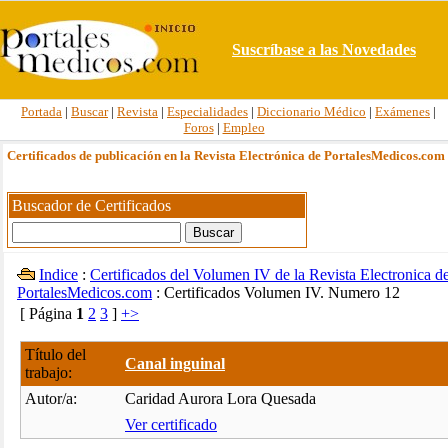
Suscríbase a las Novedades
Portada
|
Buscar
|
Revista
|
Especialidades
|
Diccionario Médico
|
Exámenes
|
Foros
|
Empleo
Certificados de publicación en la Revista Electrónica de PortalesMedicos.com
Buscador de Certificados
Indice
:
Certificados del Volumen IV de la Revista Electronica d
PortalesMedicos.com
: Certificados Volumen IV. Numero 12
[ Página
1
2
3
]
+>
Título del
Canal inguinal
trabajo:
Autor/a:
Caridad Aurora Lora Quesada
Ver certificado