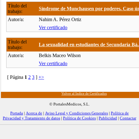
Título del
Síndrome de Munchausen por poderes. Caso úni
trabajo:
Autor/a:
Nahim A. Pérez Ortiz
Ver certificado
Título del
La sexualidad en estudiantes de Secundaria Bá.
trabajo:
Autor/a:
Belkis Maceo Wilson
Ver certificado
[ Página
1
2
3
]
+>
Volver al Índice de Certificados
© PortalesMedicos, S.L.
Portada
|
Acerca de
|
Aviso Legal y Condiciones Generales
|
Política de
Privacidad y Tratamiento de datos
|
Política de Cookies
|
Publicidad
|
Contactar