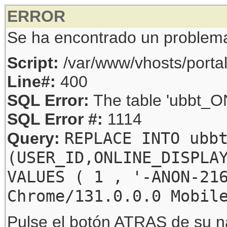
ERROR
Se ha encontrado un problem
Script:
/var/www/vhosts/porta
Line#:
400
SQL Error:
The table 'ubbt_ON
SQL Error #:
1114
REPLACE INTO ubb
Query:
(USER_ID,ONLINE_DISPLA
VALUES ( 1 , '-ANON-21
Chrome/131.0.0.0 Mobil
Pulse el botón ATRAS de su na