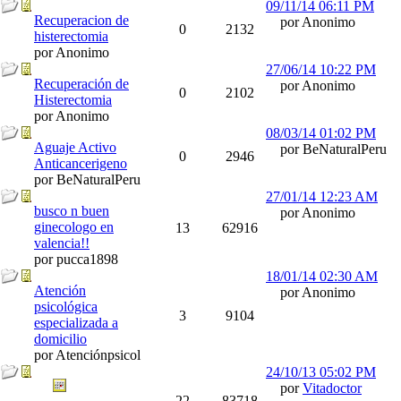
09/11/14
06:11 PM
Recuperacion de
por Anonimo
0
2132
histerectomia
por Anonimo
27/06/14
10:22 PM
Recuperación de
por Anonimo
0
2102
Histerectomia
por Anonimo
08/03/14
01:02 PM
Aguaje Activo
por BeNaturalPeru
0
2946
Anticancerigeno
por BeNaturalPeru
27/01/14
12:23 AM
busco n buen
por Anonimo
ginecologo en
13
62916
valencia!!
por pucca1898
18/01/14
02:30 AM
Atención
por Anonimo
psicológica
3
9104
especializada a
domicilio
por Atenciónpsicol
24/10/13
05:02 PM
por
Vitadoctor
22
83718