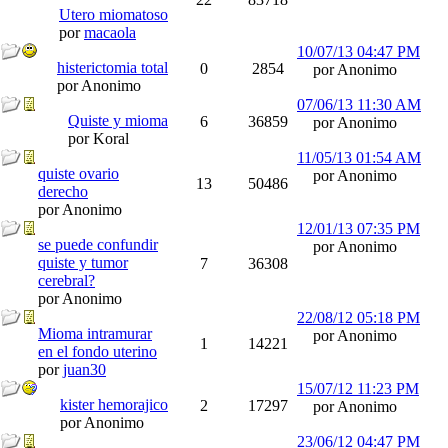
Utero miomatoso
por
macaola
10/07/13
04:47 PM
histerictomia total
0
2854
por Anonimo
por Anonimo
07/06/13
11:30 AM
Quiste y mioma
6
36859
por Anonimo
por Koral
11/05/13
01:54 AM
quiste ovario
por Anonimo
13
50486
derecho
por Anonimo
12/01/13
07:35 PM
se puede confundir
por Anonimo
quiste y tumor
7
36308
cerebral?
por Anonimo
22/08/12
05:18 PM
Mioma intramurar
por Anonimo
1
14221
en el fondo uterino
por
juan30
15/07/12
11:23 PM
kister hemorajico
2
17297
por Anonimo
por Anonimo
23/06/12
04:47 PM