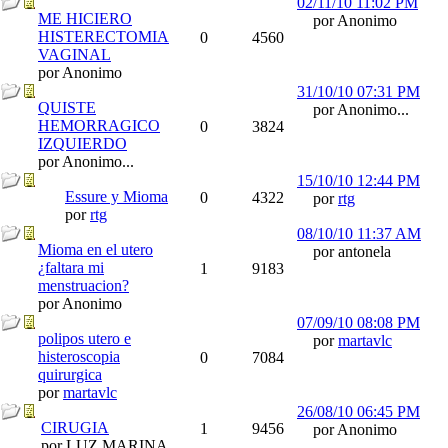
02/11/10
11:02 PM
ME HICIERO
por Anonimo
HISTERECTOMIA
0
4560
VAGINAL
por Anonimo
31/10/10
07:31 PM
QUISTE
por Anonimo...
HEMORRAGICO
0
3824
IZQUIERDO
por Anonimo...
15/10/10
12:44 PM
Essure y Mioma
0
4322
por
rtg
por
rtg
08/10/10
11:37 AM
Mioma en el utero
por antonela
¿faltara mi
1
9183
menstruacion?
por Anonimo
07/09/10
08:08 PM
polipos utero e
por
martavlc
histeroscopia
0
7084
quirurgica
por
martavlc
26/08/10
06:45 PM
CIRUGIA
1
9456
por Anonimo
por LUZ MARINA