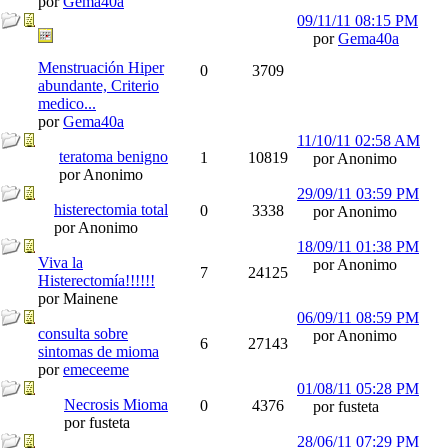
por
Gema40a
09/11/11
08:15 PM
por
Gema40a
Menstruación Hiper
0
3709
abundante, Criterio
medico...
por
Gema40a
11/10/11
02:58 AM
teratoma benigno
1
10819
por Anonimo
por Anonimo
29/09/11
03:59 PM
histerectomia total
0
3338
por Anonimo
por Anonimo
18/09/11
01:38 PM
Viva la
por Anonimo
7
24125
Histerectomía!!!!!!
por Mainene
06/09/11
08:59 PM
consulta sobre
por Anonimo
6
27143
sintomas de mioma
por
emeceeme
01/08/11
05:28 PM
Necrosis Mioma
0
4376
por fusteta
por fusteta
28/06/11
07:29 PM