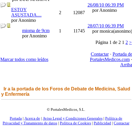
26/08/10
06:39 PM
ESTOY
por Anonimo
2
12087
ASUSTADA....
por Anonimo
28/07/10
06:39 PM
mioma de 9cm
1
11745
por monica(anonimo
por Anonimo
Página 1 de 2
1
2
>
Contactar
·
Portada d
Marcar todos como leídos
PortalesMedicos.com
Arrib
Ir a la portada de los Foros de Debate de Medicina, Salud
y Enfermería
© PortalesMedicos, S.L.
Portada
|
Acerca de
|
Aviso Legal y Condiciones Generales
|
Política de
Privacidad y Tratamiento de datos
|
Política de Cookies
|
Publicidad
|
Contactar