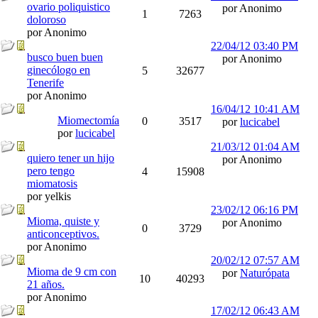
ovario poliquistico
por Anonimo
1
7263
doloroso
por Anonimo
22/04/12
03:40 PM
busco buen buen
por Anonimo
ginecólogo en
5
32677
Tenerife
por Anonimo
16/04/12
10:41 AM
Miomectomía
0
3517
por
lucicabel
por
lucicabel
21/03/12
01:04 AM
quiero tener un hijo
por Anonimo
pero tengo
4
15908
miomatosis
por yelkis
23/02/12
06:16 PM
Mioma, quiste y
por Anonimo
0
3729
anticonceptivos.
por Anonimo
20/02/12
07:57 AM
Mioma de 9 cm con
por
Naturópata
10
40293
21 años.
por Anonimo
17/02/12
06:43 AM