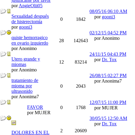
justificante por favor
por
AngieOlii05
08/05/16
06:10 AM
Sexualidad después
por
gooni3
0
1842
de histerectomía
por
gooni3
02/12/15
04:52 PM
quiste hemorragico
por Anonimo
28
142643
en ovario izquierdo
por Anonimo
24/11/15
04:43 PM
Utero grande y
por
Dr. Tox
12
83214
miomas
por Anonimo
26/08/15
02:27 PM
tratamiento de
por Anonima7
mioma por
0
2043
ultrasonido
por Anonima7
12/07/15
11:00 PM
FAVOR
0
1768
por MUJER
por MUJER
30/05/15
12:50 AM
por
Dr. Tox
2
20609
DOLORES EN EL