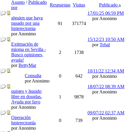
Asunto
/
Publicado
Respuestas
Visitas
Publicado
por
17/01/25
06:59 PM
alguien que haya
por Anonimo
pasado por una
91
371774
histerectomia
por Anonimo
15/12/23
10:50 AM
Extirpación de
por
Tebal
mioma en Sevilla -
2
1738
Busco opiniones,
ayuda!
por
BettyMar
10/11/22
12:34 AM
Consulta
0
642
por Anonimo
por Anonimo
18/07/22
08:39 AM
quistes y liquido
por Anonimo
libre en douglas.
1
9878
Ayuda por favo
por Anonimo
09/07/22
02:37 AM
Operación
por Anonimo
0
739
histerectomía
por Anonimo