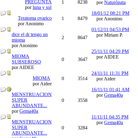
PREGUNTA
1
8238
por
Naturópata
por
luna y sol
18/01/12
08:21 PM
Teratoma ovarico
1
8479
por Anonimo
por Anonimo
01/12/11
04:53 PM
dice el dr tengo un
por Miriam P.
2
8647
mioma
por Anonimo
25/11/11
04:29 PM
MIOMA
por AIDEE
0
3647
SUBSEROSO
por AIDEE
24/11/11
11:31 PM
MIOMA
0
3514
por Aidee
por Aidee
16/11/11
01:41 AM
MENSTRUACION
por
Gema40a
SUPER
0
3558
ABUNDANTE...
por
Gema40a
11/11/11
04:35 PM
MENSTRUACION
por
Gema40a
SUPER
0
3284
ABUNDANTE...