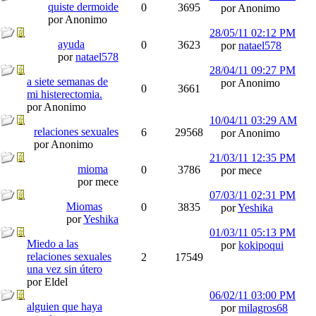
quiste dermoide
0
3695
por Anonimo
por Anonimo
28/05/11
02:12 PM
ayuda
0
3623
por
natael578
por
natael578
28/04/11
09:27 PM
a siete semanas de
por Anonimo
0
3661
mi histerectomia.
por Anonimo
10/04/11
03:29 AM
relaciones sexuales
6
29568
por Anonimo
por Anonimo
21/03/11
12:35 PM
mioma
0
3786
por mece
por mece
07/03/11
02:31 PM
Miomas
0
3835
por
Yeshika
por
Yeshika
01/03/11
05:13 PM
Miedo a las
por
kokipoqui
relaciones sexuales
2
17549
una vez sin útero
por Eldel
06/02/11
03:00 PM
alguien que haya
por
milagros68