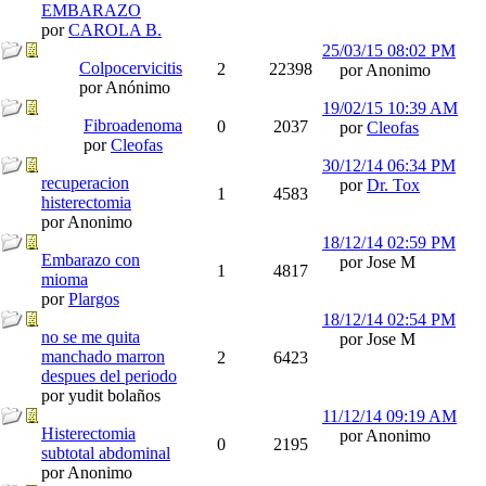
EMBARAZO
por
CAROLA B.
25/03/15
08:02 PM
Colpocervicitis
2
22398
por Anonimo
por Anónimo
19/02/15
10:39 AM
Fibroadenoma
0
2037
por
Cleofas
por
Cleofas
30/12/14
06:34 PM
recuperacion
por
Dr. Tox
1
4583
histerectomia
por Anonimo
18/12/14
02:59 PM
Embarazo con
por Jose M
1
4817
mioma
por
Plargos
18/12/14
02:54 PM
no se me quita
por Jose M
manchado marron
2
6423
despues del periodo
por yudit bolaños
11/12/14
09:19 AM
Histerectomia
por Anonimo
0
2195
subtotal abdominal
por Anonimo