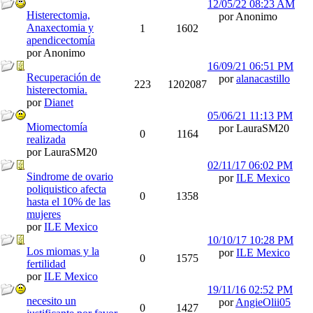
12/05/22
08:23 AM
Histerectomia,
por Anonimo
Anaxectomia y
1
1602
apendicectomía
por Anonimo
16/09/21
06:51 PM
Recuperación de
por
alanacastillo
223
1202087
histerectomia.
por
Dianet
05/06/21
11:13 PM
Miomectomía
por LauraSM20
0
1164
realizada
por LauraSM20
02/11/17
06:02 PM
Sindrome de ovario
por
ILE Mexico
poliquistico afecta
0
1358
hasta el 10% de las
mujeres
por
ILE Mexico
10/10/17
10:28 PM
Los miomas y la
por
ILE Mexico
0
1575
fertilidad
por
ILE Mexico
19/11/16
02:52 PM
necesito un
por
AngieOlii05
0
1427