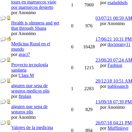
tours en marruecos viaje
por
esaluddsds
1
7069
por marruecos desierto
por Anonimo
03/07/21
08:59 A
Health is slimness and get
por Anonimo
0
976
that through Shapa
por Anonimo
17/06/21
10:31 PM
Medicina Rural en el
por
doctorany11
6
16428
mundo
por
graci7
23/06/20
07:24 A
Proyecto tecnología
por
Fashion
0
1215
sanitaria
por
Clara M
20/12/18
10:51 A
alguien que sepa de
por
pablosanch
1
2283
seguros medicos plis
por
firulais
13/09/18
07:39 PM
alguien que sepa de
por Anonimo
0
829
seguros plis
por Anonimo
26/07/18
04:21 PM
Valores de la medicina
por
Muffinlove
0
894