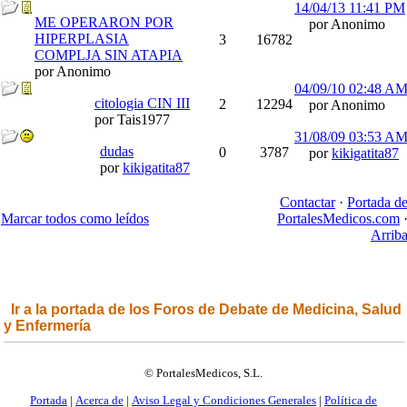
14/04/13
11:41 PM
ME OPERARON POR
por Anonimo
HIPERPLASIA
3
16782
COMPLJA SIN ATAPIA
por Anonimo
04/09/10
02:48 A
citologia CIN III
2
12294
por Anonimo
por Tais1977
31/08/09
03:53 A
dudas
0
3787
por
kikigatita87
por
kikigatita87
Contactar
·
Portada d
Marcar todos como leídos
PortalesMedicos.com
Arrib
Ir a la portada de los Foros de Debate de Medicina, Salud
y Enfermería
© PortalesMedicos, S.L.
Portada
|
Acerca de
|
Aviso Legal y Condiciones Generales
|
Política de