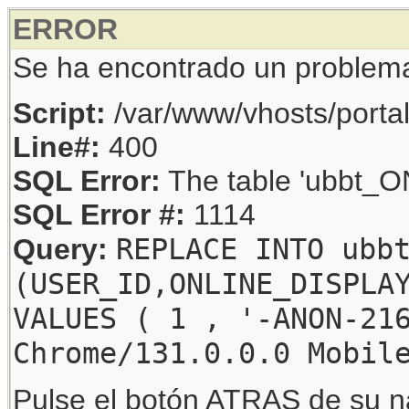
ERROR
Se ha encontrado un problem
Script:
/var/www/vhosts/porta
Line#:
400
SQL Error:
The table 'ubbt_ON
SQL Error #:
1114
REPLACE INTO ubb
Query:
(USER_ID,ONLINE_DISPLA
VALUES ( 1 , '-ANON-21
Chrome/131.0.0.0 Mobil
Pulse el botón ATRAS de su na