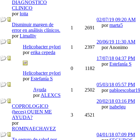
DIAGNOSTICO
CLINICO
por
loita
02/07/19
09:20 AM
Disminuir margen de
por
marta5
1
2691
error en análisis clínicos.
por
Limalliv
20/06/19
11:30 AM
Helicobacter pylori
1
2397
por Anonimo
por
erika cepeda
17/07/18
04:37 PM
por
Estefanía S
0
1182
Helicobacter pylori
por
Estefanía S
05/03/18
05:57 PM
Ayuda
1
2502
por
pabloescobar1
por
ALEXCS
20/02/18
03:16 PM
COPROLOGICO
por
isabelgu
(heces) QUIEN ME
3
4521
AYUDA?
por
ROMINAECHAVEZ
04/01/18
07:09 PM
Tu seguro de salud por