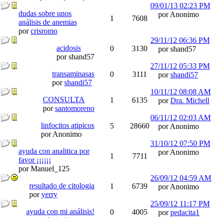
09/01/13
02:23 PM
dudas sobre unos
por Anonimo
1
7608
análisis de anemias
por
crisromo
29/11/12
06:36 PM
acidosis
0
3130
por shand57
por shand57
27/11/12
05:33 PM
transaminasas
0
3111
por
shandi57
por
shandi57
10/11/12
08:08 AM
CONSULTA
1
6135
por
Dra. Michell
por
santomoreno
06/11/12
02:03 AM
linfocitos atipicos
5
28660
por Anonimo
por Anonimo
31/10/12
07:50 PM
ayuda con analitica por
por Anonimo
1
7711
favor ¡¡¡¡¡¡
por Manuel_125
26/09/12
04:59 AM
resultado de citologia
1
6739
por Anonimo
por
yerry
25/09/12
11:17 PM
ayuda con mi análisis!
0
4005
por
pedacita1