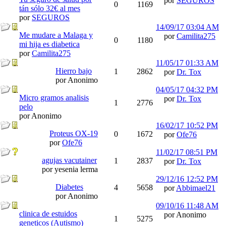
por
SEGUROS
0
1169
tán sólo 32€ al mes
por
SEGUROS
14/09/17
03:04 AM
Me mudare a Malaga y
por
Camilita275
0
1180
mi hija es diabetica
por
Camilita275
11/05/17
01:33 AM
Hierro bajo
1
2862
por
Dr. Tox
por Anonimo
04/05/17
04:32 PM
Micro gramos analisis
por
Dr. Tox
1
2776
pelo
por Anonimo
16/02/17
10:52 PM
Proteus OX-19
0
1672
por
Ofe76
por
Ofe76
11/02/17
08:51 PM
agujas vacutainer
1
2837
por
Dr. Tox
por yesenia lerma
29/12/16
12:52 PM
Diabetes
4
5658
por
Abbimael21
por Anonimo
09/10/16
11:48 AM
clinica de estuidos
por Anonimo
1
5275
geneticos (Autismo)