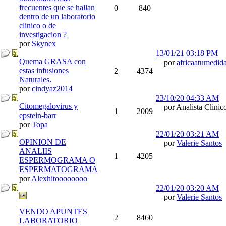
frecuentes que se hallan
0
840
dentro de un laboratorio
clinico o de
investigacion ?
por
Skynex
13/01/21
03:18 PM
Quema GRASA con
por
africaatumedid
estas infusiones
2
4374
Naturales.
por
cindyaz2014
23/10/20
04:33 AM
Citomegalovirus y
por Analista Clinic
1
2009
epstein-barr
por
Topa
22/01/20
03:21 AM
OPINION DE
por
Valerie Santos
ANALIIS
1
4205
ESPERMOGRAMA O
ESPERMATOGRAMA
por
Alexhitoooooooo
22/01/20
03:20 AM
por
Valerie Santos
VENDO APUNTES
2
8460
LABORATORIO