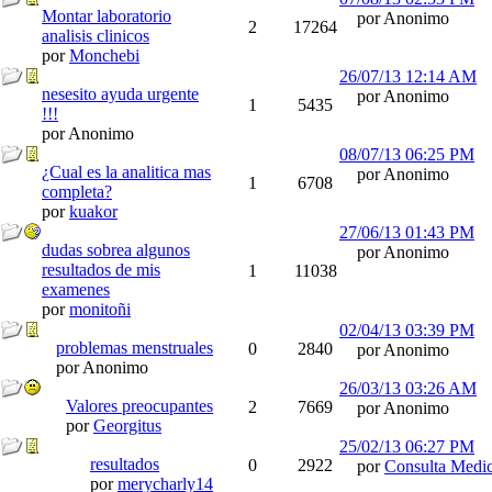
Montar laboratorio
por Anonimo
2
17264
analisis clinicos
por
Monchebi
26/07/13
12:14 AM
nesesito ayuda urgente
por Anonimo
1
5435
!!!
por Anonimo
08/07/13
06:25 PM
¿Cual es la analitica mas
por Anonimo
1
6708
completa?
por
kuakor
27/06/13
01:43 PM
dudas sobrea algunos
por Anonimo
resultados de mis
1
11038
examenes
por
monitoñi
02/04/13
03:39 PM
problemas menstruales
0
2840
por Anonimo
por Anonimo
26/03/13
03:26 AM
Valores preocupantes
2
7669
por Anonimo
por
Georgitus
25/02/13
06:27 PM
resultados
0
2922
por
Consulta Medi
por
merycharly14