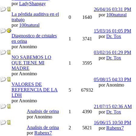
por
LadyShangay
26/04/16
03:31 PM
La pérdida auditiva en el
por
100natural
0
1640
trabajo
por
100natural
15/03/16
01:05 PM
Diagnostico de cristales
por
Dr. Tox
1
3741
en orina
por Anonimo
03/02/16
01:29 PM
NO SABEMOS LO
por
Dr. Tox
QUE TIENE MI
1
3595
MADRE
por Anonimo
05/08/15
04:33 PM
VALORES DE
por Anonimo
REFERENCIA DE LA
5
67932
LDH
por Anonimo
21/07/15
02:36 AM
Analisis de orina
1
4390
por
Dr. Tox
por Anonimo
16/06/15
10:50 PM
Analisis de orina
2
5821
por
Rubenx7
por
Rubenx7