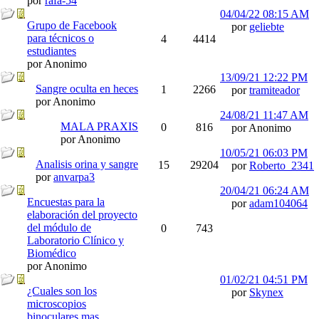
por
rafa-54
04/04/22
08:15 AM
Grupo de Facebook
por
geliebte
para técnicos o
4
4414
estudiantes
por Anonimo
13/09/21
12:22 PM
Sangre oculta en heces
1
2266
por
tramiteador
por Anonimo
24/08/21
11:47 AM
MALA PRAXIS
0
816
por Anonimo
por Anonimo
10/05/21
06:03 PM
Analisis orina y sangre
15
29204
por
Roberto_2341
por
anvarpa3
20/04/21
06:24 AM
Encuestas para la
por
adam104064
elaboración del proyecto
del módulo de
0
743
Laboratorio Clínico y
Biomédico
por Anonimo
01/02/21
04:51 PM
¿Cuales son los
por
Skynex
microscopios
binoculares mas