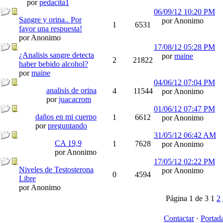
por
pedacita1
06/09/12
10:20 PM
Sangre y orina.. Por
por Anonimo
1
6531
favor una respuesta!
por Anonimo
17/08/12
05:28 PM
¿Analisis sangre detecta
por
maine
2
21822
haber bebido alcohol?
por
maine
04/06/12
07:04 PM
analisis de orina
4
11544
por Anonimo
por
juacacrom
01/06/12
07:47 PM
daños en mi cuerpo
1
6612
por Anonimo
por
preguntando
31/05/12
06:42 AM
CA 19,9
1
7628
por Anonimo
por Anonimo
17/05/12
02:22 PM
Niveles de Testosterona
por Anonimo
0
4594
Libre
por Anonimo
Página 1 de 3
1
2
Contactar
·
Portad