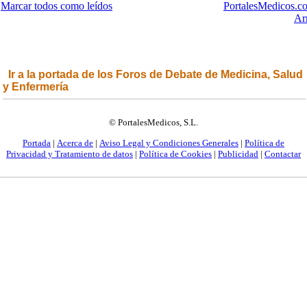
Marcar todos como leídos
PortalesMedicos.c
Ar
Ir a la portada de los Foros de Debate de Medicina, Salud
y Enfermería
© PortalesMedicos, S.L.
Portada
|
Acerca de
|
Aviso Legal y Condiciones Generales
|
Política de
Privacidad y Tratamiento de datos
|
Política de Cookies
|
Publicidad
|
Contactar