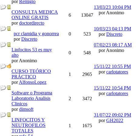
por
Remigio
13/03/23
10:04 PM
CONSULTA MEDICA
por Anonimo
6
13047
ONLINE GRATIS
por
doctordirecto
10/03/23
04:13 PM
pcr clamidia y gonorrea
0
523
por
Discreto
por
Discreto
07/02/23
08:17 AM
Linfocitos 53 es muy
por Anonimo
0
548
alto
por Anonimo
15/11/22
10:55 PM
CURSO TEÓRICO
por
carlotatores
1
2965
PRÁCTICO
por
AlfonsoLopez
15/11/22
10:54 PM
Software o Programa
por
carlotatores
Laboratorio Analisis
2
3472
Clinicos
por
dimsoft
31/07/22
09:02 PM
LINFOCITOS Y
por
GH2022
NEUTROFILOS
1
1675
TOTALES