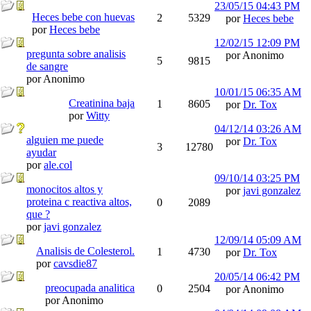
23/05/15
04:43 PM
Heces bebe con huevas
2
5329
por
Heces bebe
por
Heces bebe
12/02/15
12:09 PM
pregunta sobre analisis
por Anonimo
5
9815
de sangre
por Anonimo
10/01/15
06:35 AM
Creatinina baja
1
8605
por
Dr. Tox
por
Witty
04/12/14
03:26 AM
alguien me puede
por
Dr. Tox
3
12780
ayudar
por
ale.col
09/10/14
03:25 PM
monocitos altos y
por
javi gonzalez
proteina c reactiva altos,
0
2089
que ?
por
javi gonzalez
12/09/14
05:09 AM
Analisis de Colesterol.
1
4730
por
Dr. Tox
por
cavsdie87
20/05/14
06:42 PM
preocupada analitica
0
2504
por Anonimo
por Anonimo