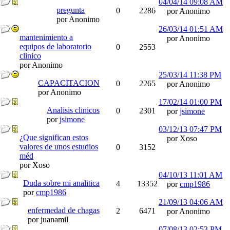
04/04/14
09:08 AM
pregunta
0
2286
por Anonimo
por Anonimo
26/03/14
01:51 AM
mantenimiento a
por Anonimo
equipos de laboratorio
0
2553
clinico
por Anonimo
25/03/14
11:38 PM
CAPACITACION
0
2265
por Anonimo
por Anonimo
17/02/14
01:00 PM
Analisis clinicos
0
2301
por
jsimone
por
jsimone
03/12/13
07:47 PM
¿Que significan estos
por Xoso
valores de unos estudios
0
3152
méd
por Xoso
04/10/13
11:01 AM
Duda sobre mi analitica
4
13352
por
cmp1986
por
cmp1986
21/09/13
04:06 AM
enfermedad de chagas
2
6471
por Anonimo
por juanamil
07/08/13
02:53 PM