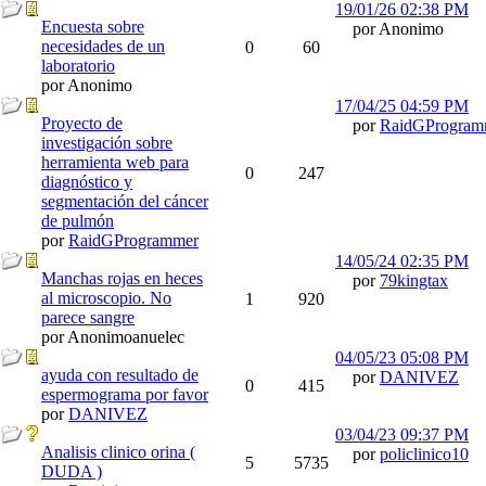
19/01/26
02:38 PM
Encuesta sobre
por Anonimo
necesidades de un
0
60
laboratorio
por Anonimo
17/04/25
04:59 PM
Proyecto de
por
RaidGProgram
investigación sobre
herramienta web para
0
247
diagnóstico y
segmentación del cáncer
de pulmón
por
RaidGProgrammer
14/05/24
02:35 PM
Manchas rojas en heces
por
79kingtax
al microscopio. No
1
920
parece sangre
por Anonimoanuelec
04/05/23
05:08 PM
ayuda con resultado de
por
DANIVEZ
0
415
espermograma por favor
por
DANIVEZ
03/04/23
09:37 PM
Analisis clinico orina (
por
policlinico10
5
5735
DUDA )