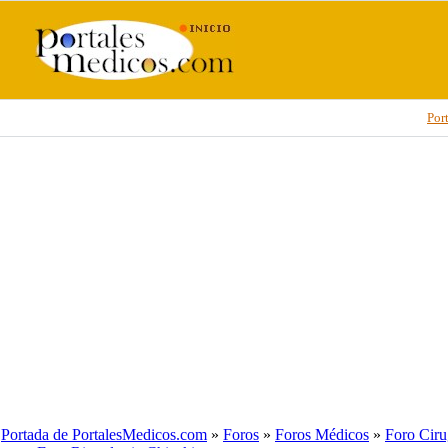
Por
Portada de PortalesMedicos.com
»
Foros
»
Foros Médicos
»
Foro Ciru