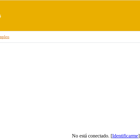
s
mpleo
No está conectado. [
Identificarme
]