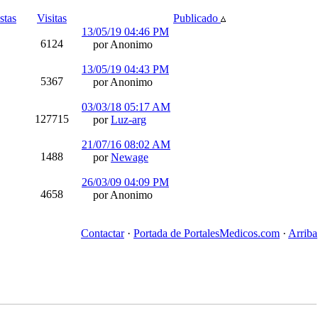
stas
Visitas
Publicado
13/05/19
04:46 PM
6124
por Anonimo
13/05/19
04:43 PM
5367
por Anonimo
03/03/18
05:17 AM
127715
por
Luz-arg
21/07/16
08:02 AM
1488
por
Newage
26/03/09
04:09 PM
4658
por Anonimo
Contactar
·
Portada de PortalesMedicos.com
·
Arriba