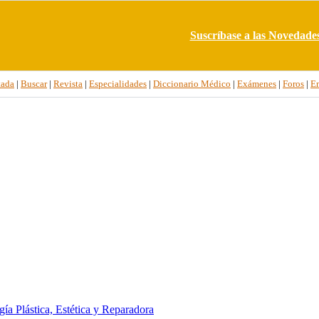
Suscríbase a las Novedade
tada
|
Buscar
|
Revista
|
Especialidades
|
Diccionario Médico
|
Exámenes
|
Foros
|
E
gía Plástica, Estética y Reparadora