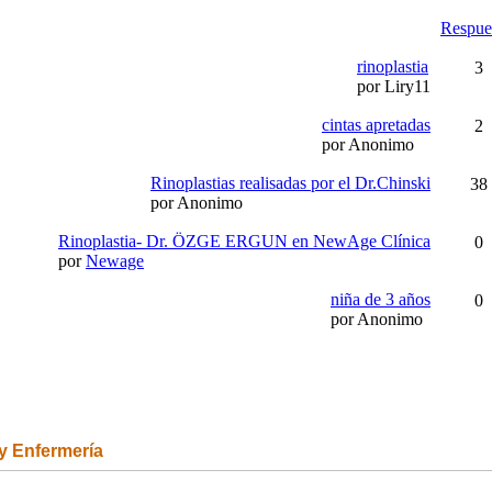
Respue
rinoplastia
3
por Liry11
cintas apretadas
2
por Anonimo
Rinoplastias realisadas por el Dr.Chinski
38
por Anonimo
Rinoplastia- Dr. ÖZGE ERGUN en NewAge Clínica
0
por
Newage
niña de 3 años
0
por Anonimo
 y Enfermería