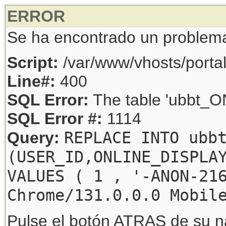
ERROR
Se ha encontrado un problem
Script:
/var/www/vhosts/porta
Line#:
400
SQL Error:
The table 'ubbt_ON
SQL Error #:
1114
REPLACE INTO ubb
Query:
(USER_ID,ONLINE_DISPLA
VALUES ( 1 , '-ANON-21
Chrome/131.0.0.0 Mobil
Pulse el botón ATRAS de su na