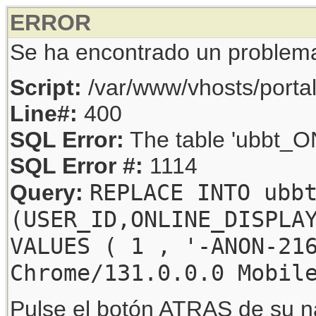
ERROR
Se ha encontrado un problem
Script:
/var/www/vhosts/porta
Line#:
400
SQL Error:
The table 'ubbt_ON
SQL Error #:
1114
REPLACE INTO ubb
Query:
(USER_ID,ONLINE_DISPLA
VALUES ( 1 , '-ANON-21
Chrome/131.0.0.0 Mobil
Pulse el botón ATRAS de su na